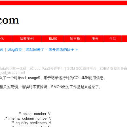
优化
诊断案例
BLOG
留言板
服务
生活
理读
|
Blog首页
|
网站回来了 - 离开网络的日子 »
Data数据库一体机
|
zCloud PaaS云管平台
|
SQM SQL审核平台
|
ZDBM 数据库备
n_col_usage.html
引入了一个对象col_usage$，用于记录运行时的COLUMN使用信息。
出相关的死锁、错误时不要惊讶，SMON做的工作是越来越杂了。
ect number */
l column number */
uality predicates */