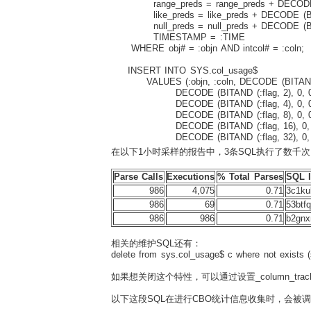
range_preds = range_preds + DECODE (BI
like_preds = like_preds + DECODE (BITAN
null_preds = null_preds + DECODE (BITAN
TIMESTAMP = :TIME
WHERE obj# = :objn AND intcol# = :coln;
INSERT INTO SYS.col_usage$
VALUES (:objn, :coln, DECODE (BITAND (:
DECODE (BITAND (:flag, 2), 0, 0,
DECODE (BITAND (:flag, 4), 0, 0,
DECODE (BITAND (:flag, 8), 0, 0,
DECODE (BITAND (:flag, 16), 0, 0
DECODE (BITAND (:flag, 32), 0, 0, 
在以下1小时采样的报告中，3条SQL执行了数千次
Parse Calls
Executions
% Total Parses
SQL 
986
4,075
0.71
3c1ku
986
69
0.71
53btf
986
986
0.71
b2gnx
相关的维护SQL还有：
delete from sys.col_usage$ c where not exists (
如果想关闭这个特性，可以通过设置_column_trackin
以下这段SQL在进行CBO统计信息收集时，会被调