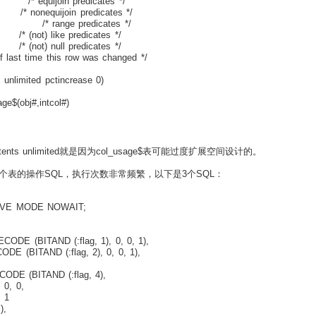
uijoin predicates */
nequijoin predicates */
ange predicates */
 like predicates */
 null predicates */
 time this row was changed */
unlimited pctincrease 0)
ge$(obj#,intcol#)
s unlimited就是因为col_usage$表可能过度扩展空间设计的。
表的操作SQL，执行次数非常频繁，以下是3个SQL：
SIVE MODE NOWAIT;
ODE (BITAND (:flag, 1), 0, 0, 1),
E (BITAND (:flag, 2), 0, 0, 1),
ITAND (:flag, 4),
,
1
,