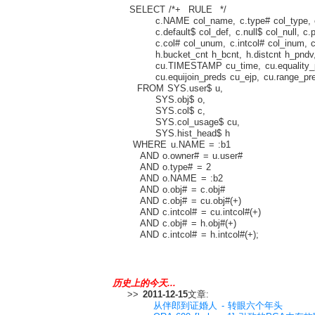
SELECT /*+ RULE */
c.NAME col_name, c.type# col_type, 
c.default$ col_def, c.null$ col_null, c.pr
c.col# col_unum, c.intcol# col_inum, c.ob
h.bucket_cnt h_bcnt, h.distcnt h_pndv,
cu.TIMESTAMP cu_time, cu.equality_p
cu.equijoin_preds cu_ejp, cu.range_preds
FROM SYS.user$ u,
SYS.obj$ o,
SYS.col$ c,
SYS.col_usage$ cu,
SYS.hist_head$ h
WHERE u.NAME = :b1
AND o.owner# = u.user#
AND o.type# = 2
AND o.NAME = :b2
AND o.obj# = c.obj#
AND c.obj# = cu.obj#(+)
AND c.intcol# = cu.intcol#(+)
AND c.obj# = h.obj#(+)
AND c.intcol# = h.intcol#(+);
历史上的今天...
>>
2011-12-15
文章:
从伴郎到证婚人 - 转眼六个年头