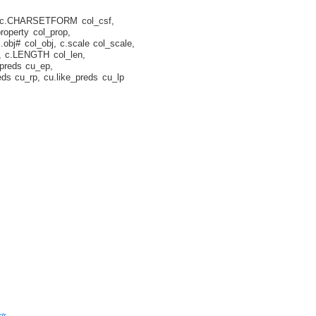
c.CHARSETFORM col_csf,
operty col_prop,
j# col_obj, c.scale col_scale,
 c.LENGTH col_len,
reds cu_ep,
 cu_rp, cu.like_preds cu_lp