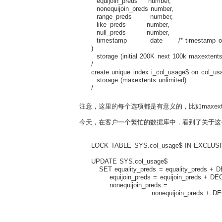
equijoin_preds number, /* eq
nonequijoin_preds number, /* no
range_preds number, /* r
like_preds number, /* (not)
null_preds number, /* (not)
timestamp date /* timestamp of last
)
storage (initial 200K next 100k maxextents 
/
create unique index i_col_usage$ on col_usa
storage (maxextents unlimited)
/
注意，这里的每个选项都是有意义的，比如maxextent
今天，在客户一个繁忙的数据库中，看到了关于这个
LOCK TABLE SYS.col_usage$ IN EXCLU
UPDATE SYS.col_usage$
SET equality_preds = equality_preds + DEC
equijoin_preds = equijoin_preds + DECOD
nonequijoin_preds =
nonequijoin_preds + DECODE (B
0, 0
)