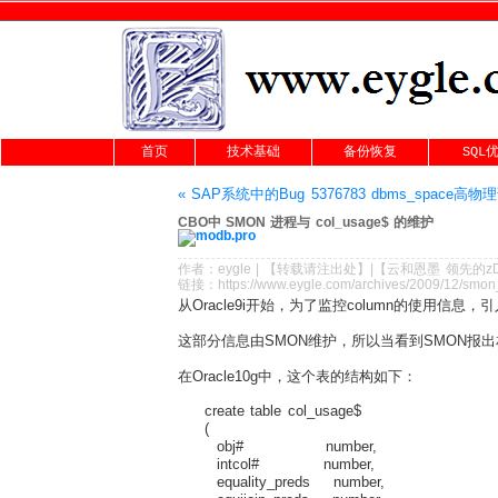
首页
技术基础
备份恢复
SQL
« SAP系统中的Bug 5376783 dbms_space高物
CBO中 SMON 进程与 col_usage$ 的维护
作者：
eygle
|
【转载请注
出处
】|【
云和恩墨
领先的
z
链接：
https://www.eygle.com/archives/2009/12/smo
从Oracle9i开始，为了监控column的使用信息，
这部分信息由SMON维护，所以当看到SMON报
在Oracle10g中，这个表的结构如下：
create table col_usage$
(
obj# number, /* obj
intcol# number, /* interna
equality_preds number, /* eq