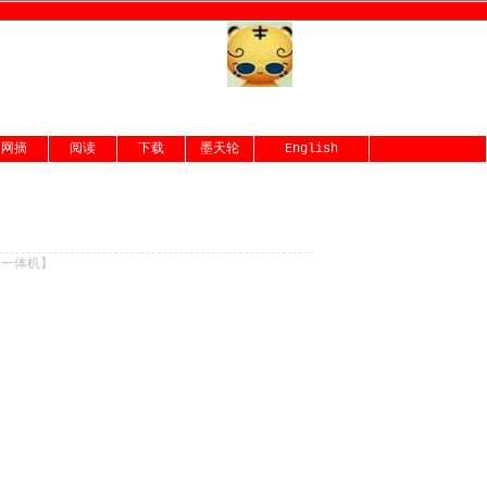
网摘
阅读
下载
墨天轮
English
份一体机
】