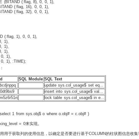
TAND (:flag, 8), 0, 0, 1),
D (:flag, 16), 0, 0, 1),
D (:flag, 32), 0, 0, 1),
flag, 1), 0, 0, 1),
 1),
 1),
 1),
, 1),
1), :TIME);
：
Id
SQL Module
SQL Text
bcdjnppq
update sys.col_usage$ set eq...
q0dt9bs9
insert into sys.col_usage$ val...
m5z6r51n
lock table sys.col_usage$ in e...
select 1 from sys.obj$ o where o.obj# = c.obj# )
g_level = 0来实现。
用用于获取列的使用信息，以确定是否要进行基于COLUMN的柱状图信息收集等（O