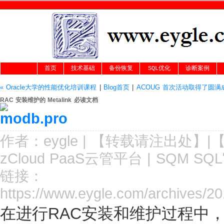
首页
技术基础
备份恢复
SQL优化
诊断案例
« Oracle大学的性能优化培训课程
|
Blog首页
|
ACOUG 首次活动取得了圆满成
RAC 安装维护的 Metalink 必读文档
作者：
eygle
|
【转载请注
出处
】|
zCloud PaaS云管平台
|
SQM SQ
链接：
https://www.eygle.com/archives/2
在进行RAC安装和维护过程中，有