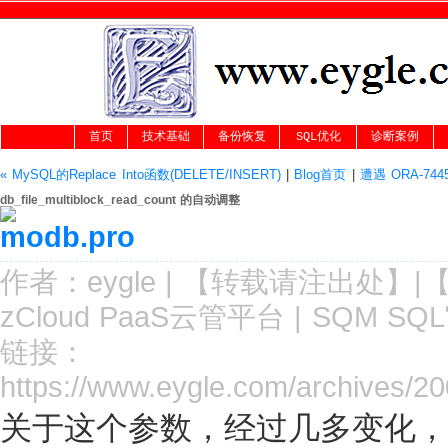
首页
技术基础
备份恢复
SQL优化
诊断案例
« MySQL的Replace Into函数(DELETE/INSERT)
|
Blog首页
|
遭遇 ORA-7445 
db_file_multiblock_read_count 的自动调整
作者：
eygle
|
【转载请注
出处
】|
zCloud PaaS云管平台
|
SQM SQ
链接：
https://www.eygle.com/archives/20
关于这个参数，经过几多变化，在O