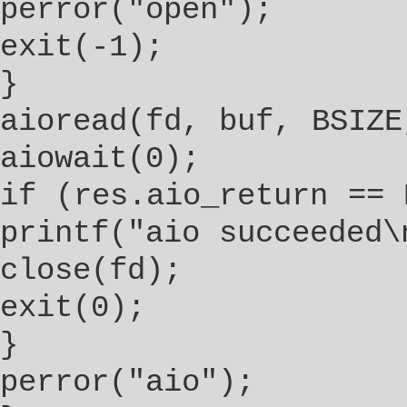
perror("open");
exit(-1);
}
aioread(fd, buf, BSIZE
aiowait(0);
if (res.aio_return == 
printf("aio succeeded\
close(fd);
exit(0);
}
perror("aio");