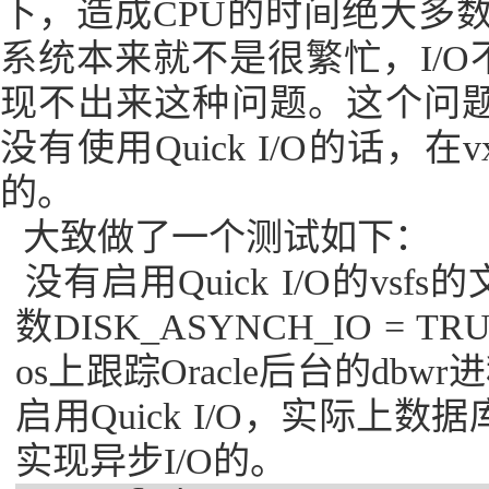
下，造成
CPU
的时间绝大多
系统本来就不是很繁忙，
I/O
现不出来这种问题。这个问
没有使用
Quick I/O
的话，在
v
的。
大致做了一个测试如下：
没有启用
Quick I/O
的
vsfs
的
数
DISK_ASYNCH_IO = TR
os
上跟踪
Oracle
后台的
dbwr
进
启用
Quick I/O
，实际上数据
实现异步
I/O
的。