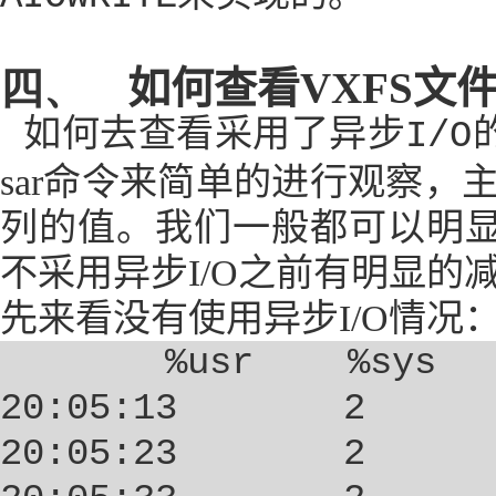
四、
如何查看
VXFS
文
如何去查看采用了异步
I/O
sar
命令来简单的进行观察，
列的值。我们一般都可以明
不采用
异步
I/O
之前有明显的
先来看没有使用异步
I/O
情况
%usr
%sys
20:05:13
2
20:05:23
2