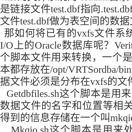
是链接文件
test.dbf
指向
.test.db
文件
test.dbf
做为表空间的数据
那如何将已有的
vxfs
文件系
I/O
上的
Oracle
数据库呢？
Veri
个脚本文件用来转换，一个
本都存放在
/opt/VRTSordba/bin
据文件必须是分布在
vxfs
的文
Getdbfiles.sh
这个脚本是用来
数据文件的名字和位置等相
得到的信息存储在一个叫
mkqi
Mkqio.sh
这个脚本是用来