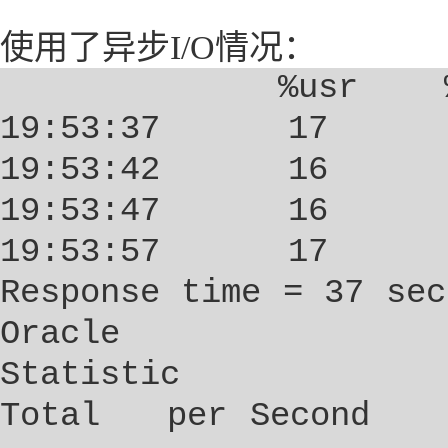
使用了异步
I/O
情况：
%usr
19:53:37
17
19:53:42
16
19:53:47
16
19:53:57
17
Response time = 37 sec
Oracle
Statistic
Total
per Second