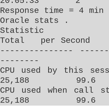
20:05:33
2
Response time = 4 min 
Oracle stats .
Statistic
Total
per Second
--------------- -----
--------
CPU used by this sess
25,188
99.6
CPU used when call st
25,188
99.6