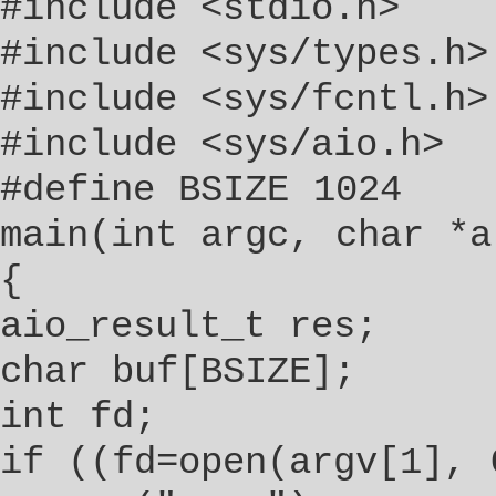
#include <stdio.h>
#include <sys/types.h>
#include <sys/fcntl.h>
#include <sys/aio.h>
#define BSIZE 1024
main(int argc, char *a
{
aio_result_t res;
char buf[BSIZE];
int fd;
if ((fd=open(argv[1], 