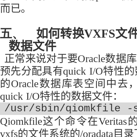
而已。
五、
如何转换
VXFS
文
数据文件
正常来说对于要
Oracle
数据库
预先分配具有
quick I/O
特性的
的
Oracle
数据库表空间中去
quick I/O
特性的数据文件：
/usr/sbin/qiomkfile -
Qiomkfile
这个命令在
Veritas
vxfs
的文件系统的
/oradata
目录