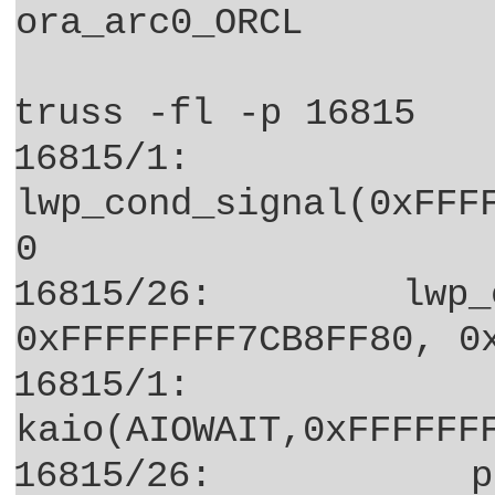
ora_arc0_ORCL
truss -fl -p 16815
16815/1:
lwp_cond_signal(0xFFF
0
16815/26:
lwp_
0xFFFFFFFF7CB8FF80, 0
16815/1:
kaio(AIOWAIT,0xFFFFFF
16815/26:
p