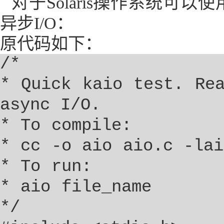
对于
Solaris
操作系统可以使
异步
I/O
：
原代码如下：
/*
* Quick kaio test. Re
async I/O.
* To compile:
* cc -o aio aio.c -lai
* To run:
* aio file_name
*/