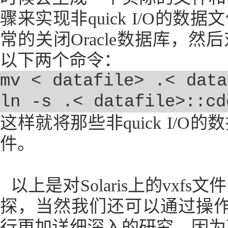
骤来实现非
quick I/O
的数据文
常的关闭
Oracle
数据库，然后
以下两个命令：
mv < datafile> .< data
ln -s .< datafile>::cd
这样就将那些非
quick I/O
的数
件。
以上是对
Solaris
上的
vxfs
文件
探，当然我们还可以通过操
行更加详细深入的研究，因为