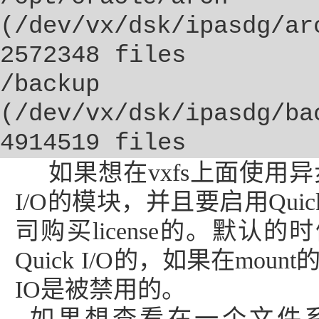
(/dev/vx/dsk/ipasdg/
2572348 files
/backup
(/dev/vx/dsk/ipasdg/b
4914519 files
如果想在
vxfs
上面使用异
I/O
的模块，并且要启用
Quic
司购买
license
的。默认的时
Quick I/O
的，如果在
mount
IO
是被禁用的。
如果想查看在一个文件