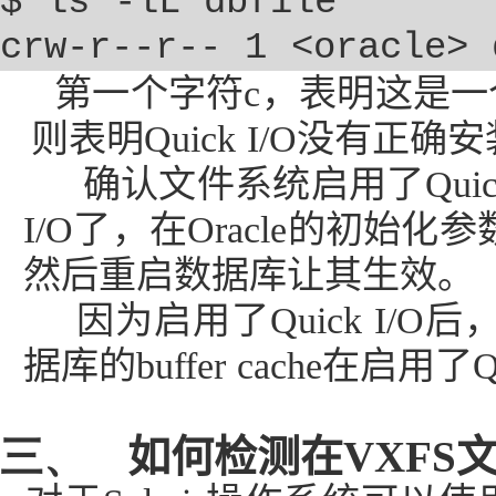
$ ls -lL dbfile
crw-r--r-- 1 <oracle> 
第一个字符
c
，表明这是一
则表明
Quick I/O
没有正确安
确认文件系统启用了
Quic
I/O
了，在
Oracle
的初始化参
然后重启数据库让其生效。
因为启用了
Quick I/O
后
据库的
buffer cache
在启用了
Q
三、
如何检测在
VXFS