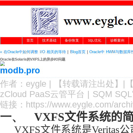
首页
技术基础
备份恢复
SQL优化
诊断案例
« 在Oracle中如何调整 I/O 相关的等待
|
Blog首页
|
Oracle中 HWM与数据
Oracle在Solaris的VXFS上的异步I/O问题
作者：
eygle
|
【转载请注
出处
】|
zCloud PaaS云管平台
|
SQM SQ
链接：
https://www.eygle.com/archi
一、
VXFS
文件系统的
VXFS
文件系统是
Veritas
公