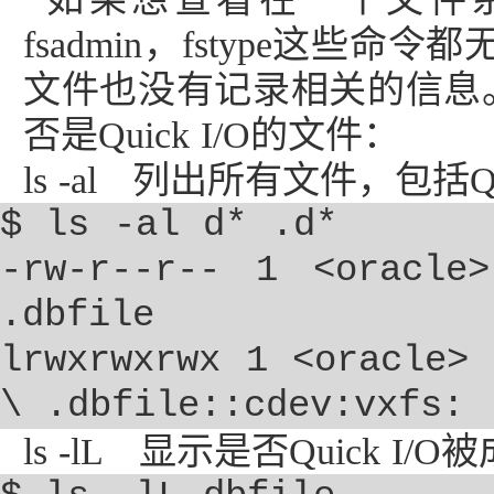
fsadmin
，
fstype
这些命令都
文件也没有记录相关的信息
否是
Quick I/O
的文件：
ls -al
列出所有文件，包括
Q
$ ls -al d* .d*
-rw-r--r-- 1 <oracle
.dbfile
lrwxrwxrwx 1 <oracle>
\ .dbfile::cdev:vxfs:
ls -lL
显示是否
Quick I/O
被