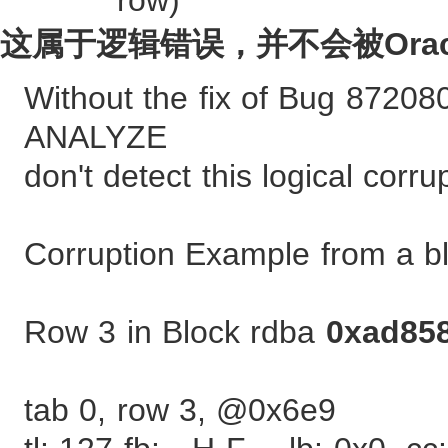
这属于逻辑错误，并不会被Orac
Without the fix of Bug 8720
ANALYZE
don't detect this logical corru
Corruption Example from a b
Row 3 in Block rdba
0xad85
tab 0, row 3, @0x6e9