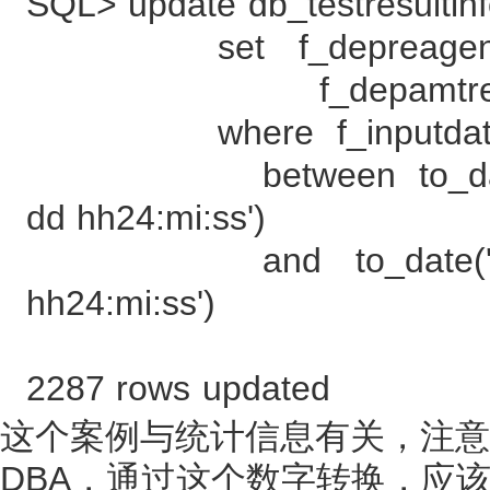
SQL> update db_testresultin
set f_depreagentout
f_depamtreagento
where f_inputdat
between to_date('2010
dd hh24:mi:ss')
and to_date('2010-03
hh24:mi:ss')
2287 rows updated
这个案例与统计信息有关，注意 67
DBA，通过这个数字转换，应