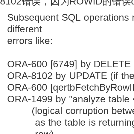
8102错误，因为ROWID的错误q
Subsequent SQL operations 
different
errors like:
ORA-600 [6749] by DELETE
ORA-8102 by UPDATE (if the 
ORA-600 [qertbFetchByRowI
ORA-1499 by "analyze table 
(logical corruption betwe
as the table is returning w
row)