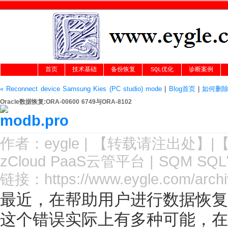
首页
技术基础
备份恢复
SQL优化
诊断案例
« Reconnect device Samsung Kies (PC studio) mode
|
Blog首页
|
如何删除日
Oracle数据恢复:ORA-00600 6749与ORA-8102
作者：
eygle
|
【转载请注
出处
】|
zCloud PaaS云管平台
|
SQM SQ
链接：
https://www.eygle.com/arc
最近，在帮助用户进行数据恢复之后
这个错误实际上有多种可能，在