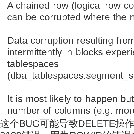
A chained row (logical row co
can be corrupted where the nex
Data corruption resulting fro
intermittently in blocks exp
tablespaces
(dba_tablespaces.segment
It is most likely to happen but
number of columns (e.g. mor
这个BUG可能导致DELETE操