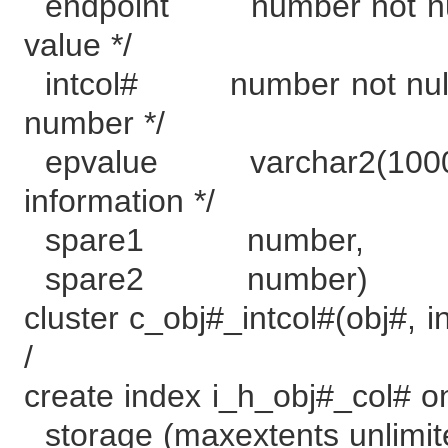
endpoint number not 
value */
intcol# number not nu
number */
epvalue varchar2(100
information */
spare1 number,
spare2 number)
cluster c_obj#_intcol#(obj#, i
/
create index i_h_obj#_col# on
storage (maxextents unlimit