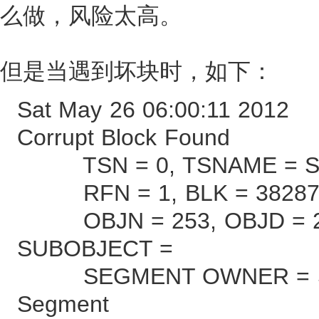
么做，风险太高。
但是当遇到坏块时，如下：
Sat May 26 06:00:11 2012
Corrupt Block Found
TSN = 0, TSNAME = S
RFN = 1, BLK = 38287,
OBJN = 253, OBJD = 25
SUBOBJECT =
SEGMENT OWNER = SYS,
Segment