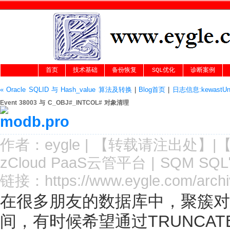
首页
技术基础
备份恢复
SQL优化
诊断案例
« Oracle SQLID 与 Hash_value 算法及转换
|
Blog首页
|
日志信息:kewastUnPac
Event 38003 与 C_OBJ#_INTCOL# 对象清理
作者：
eygle
|
【转载请注
出处
】|
zCloud PaaS云管平台
|
SQM SQ
链接：
https://www.eygle.com/arch
在很多朋友的数据库中，聚簇对象 C
间，有时候希望通过TRUNCA