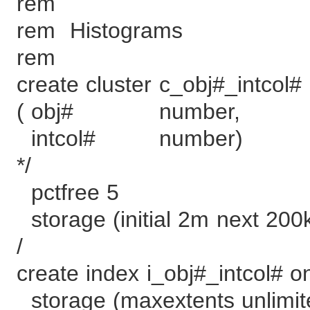
rem
rem Histograms
rem
create cluster c_obj#_intcol#
( obj# number, 
intcol# number) /
*/
pctfree 5
storage (initial 2m next 200
/
create index i_obj#_intcol# o
storage (maxextents unlimit