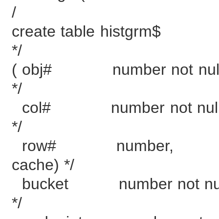
/
create table histg
*/
( obj# number not
*/
col# number not 
*/
row# number, /* 
cache) */
bucket number not
*/