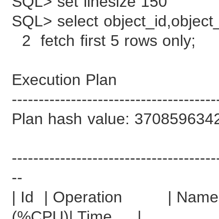
SQL> set linesize 150
SQL> select object_id,object
2 fetch first 5 rows only;
Execution Plan
--------------------------------------
Plan hash value: 370859634
--------------------------------------
--
| Id | Operation | Name |
(%CPU)| Time |