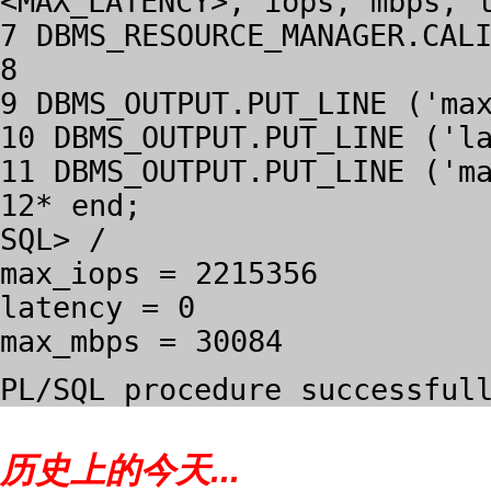
<MAX_LATENCY>, iops, mbps, 
7
DBMS_RESOURCE_MANAGER.CAL
8
9
DBMS_OUTPUT.PUT_LINE ('ma
10
DBMS_OUTPUT.PUT_LINE ('l
11
DBMS_OUTPUT.PUT_LINE ('m
12* end;
SQL> /
max_iops = 2215356
latency
= 0
max_mbps = 30084
PL/SQL procedure successful
历史上的今天...