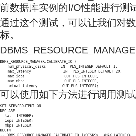
前数据库实例的I/O性能进行测
通过这个测试，可以让我们对数
标。
DBMS_RESOURCE_MANAG
DBMS_RESOURCE_MANAGER.CALIBRATE_IO (

   num_physical_disks      
IN
  PLS_INTEGER 
DEFAULT
1
,

   max_latency             
IN
  PLS_INTEGER 
DEFAULT
20
,

   max_iops                
OUT
 PLS_INTEGER,

   max_mbps                
OUT
 PLS_INTEGER,

   actual_latency          
OUT
可以使用如下方法进行调用测试
SET
 SERVEROUTPUT 
ON
DECLARE

  lat  
INTEGER
;

  iops INTEGER;

BEGIN
-- DBMS_RESOURCE_MANAGER.CALIBRATE_IO (<DISKS>, <MAX_LATENCY>, 