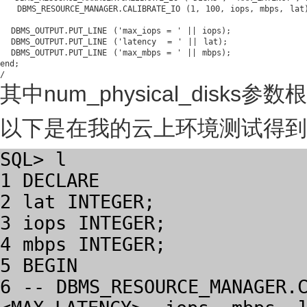

   DBMS_RESOURCE_MANAGER.CALIBRATE_IO (
1
, 
100
, iops, mbps, lat)
  DBMS_OUTPUT.PUT_LINE ('max_iops = ' || iops);

  DBMS_OUTPUT.PUT_LINE ('latency  = ' || lat);

end
;

其中num_physical_disk
以下是在我的云上环境测试得到
SQL> l
1
DECLARE
2
lat
INTEGER;
3
iops INTEGER;
4
mbps INTEGER;
5
BEGIN
6
-- DBMS_RESOURCE_MANAGER.