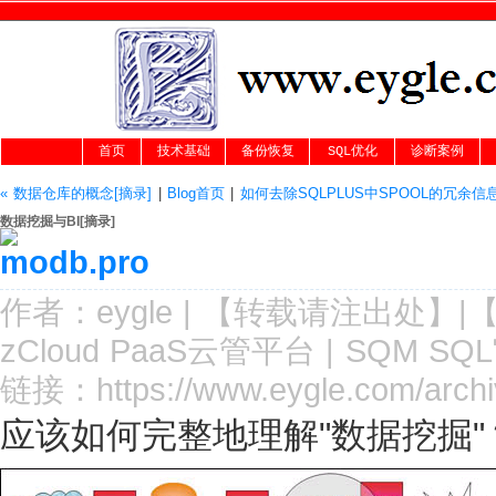
首页
技术基础
备份恢复
SQL优化
诊断案例
« 数据仓库的概念[摘录]
|
Blog首页
|
如何去除SQLPLUS中SPOOL的冗余信息
数据挖掘与BI[摘录]
作者：
eygle
|
【转载请注
出处
】|
zCloud PaaS云管平台
|
SQM SQ
链接：
https://www.eygle.com/arch
应该如何完整地理解"数据挖掘"