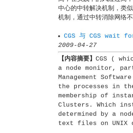
中心的中转解决机制，类似Ora
机制，通过中转消除网络不
CGS 与 CGS wait f
2009-04-27
【内容摘要】
CGS ( whi
a node monitor, par
Management Software
the processes in th
membership of insta
Clusters. Which ins
determined by a nod
text files on UNIX 