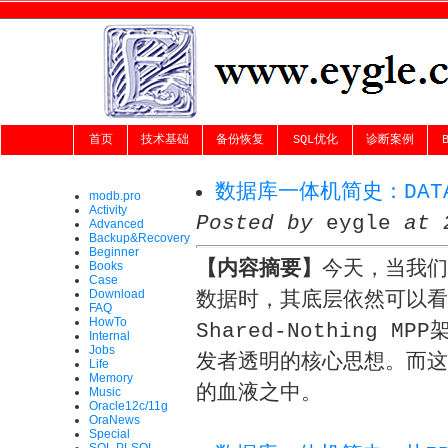
首页
技术基础
备份恢复
SQL优化
诊断案例
数据库一体机简史：DATA
modb.pro
Activity
Posted by
eygle
at 
Advanced
Backup&Recovery
Beginner
【内容摘要】
今天，当我们使用
Books
Case
Download
数据时，其底层依然可以看到D
FAQ
HowTo
Shared-Nothing
Internal
Jobs
发者透明的核心思想。而这
Life
Memory
的血液之中。
Music
Oracle12c/11g
OraNews
Special