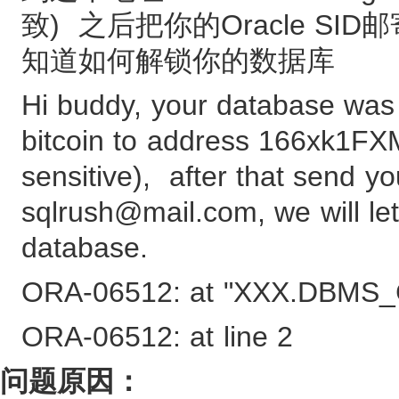
致) 之后把你的Oracle SID邮
知道如何解锁你的数据库
Hi buddy, your database wa
bitcoin to address 166xk1
sensitive), after that send y
sqlrush@mail.com, we will le
database.
ORA-06512: at "XXX.DBM
ORA-06512: at line 2
问题原因：