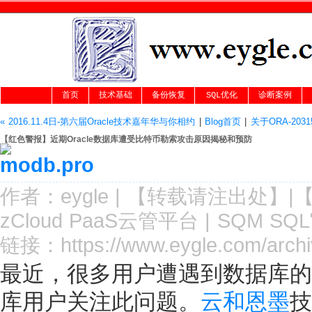
首页
技术基础
备份恢复
SQL优化
诊断案例
« 2016.11.4日-第六届Oracle技术嘉年华与你相约
|
Blog首页
|
关于ORA-2031
【红色警报】近期Oracle数据库遭受比特币勒索攻击原因揭秘和预防
作者：
eygle
|
【转载请注
出处
】|
zCloud PaaS云管平台
|
SQM SQ
链接：
https://www.eygle.com/arch
最近，很多用户遭遇到数据库的
库用户关注此问题。
云和恩墨
技