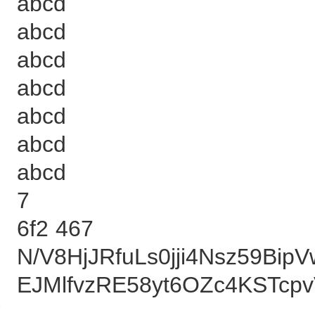
abcd
abcd
abcd
abcd
abcd
abcd
abcd
7
6f2 467
N/V8HjJRfuLs0jji4Nsz59B
EJMlfvzRE58yt6OZc4KSTcp