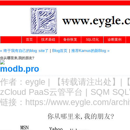
首页
技术基础
备份恢复
SQL优化
诊断案例
« 终于我有自己的blog site了
|
Blog首页
|
推荐Kamus的新Blog »
你从哪里来,我的朋友?
作者：
eygle
|
【转载请注
出处
】|
zCloud PaaS云管平台
|
SQM SQ
链接：
https://www.eygle.com/arch