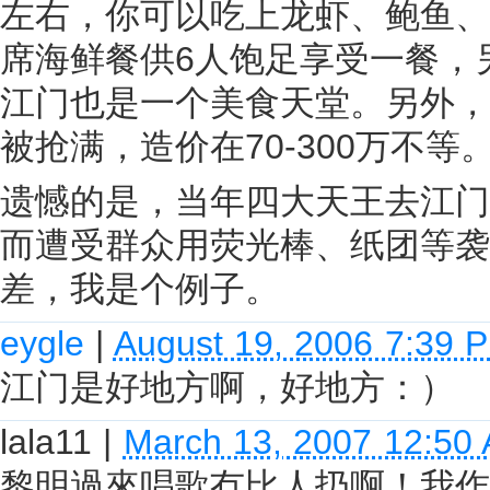
左右，你可以吃上龙虾、鲍鱼、
席海鲜餐供6人饱足享受一餐，
江门也是一个美食天堂。另外，
被抢满，造价在70-300万不
遗憾的是，当年四大天王去江门
而遭受群众用荧光棒、纸团等袭
差，我是个例子。
eygle
|
August 19, 2006 7:39 
江门是好地方啊，好地方：）
lala11
|
March 13, 2007 12:50
黎明過來唱歌冇比人扔啊！我作