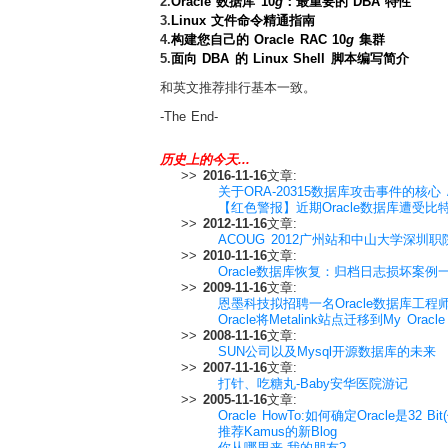
2.
Oracle 数据库 10
g
：最重要的 DBA 特性
3.
Linux 文件命令精通指南
4.
构建您自己的 Oracle RAC 10
g
集群
5.
面向 DBA 的 Linux Shell 脚本编写简介
和英文推荐排行基本一致。
-The End-
历史上的今天...
>>
2016-11-16
文章:
关于ORA-20315数据库攻击事件的核心 Afte
【红色警报】近期Oracle数据库遭受
>>
2012-11-16
文章:
ACOUG 2012广州站和中山大学深圳
>>
2010-11-16
文章:
Oracle数据库恢复：归档日志损坏案例
>>
2009-11-16
文章:
恩墨科技拟招聘一名Oracle数据库工程
Oracle将Metalink站点迁移到My Oracle 
>>
2008-11-16
文章:
SUN公司以及Mysql开源数据库的未来
>>
2007-11-16
文章:
打针、吃糖丸-Baby安华医院游记
>>
2005-11-16
文章:
Oracle HowTo:如何确定Oracle是32 Bi
推荐Kamus的新Blog
你从哪里来,我的朋友?