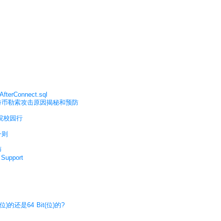
rConnect.sql
比特币勒索攻击原因揭秘和预防
职院校园行
一则
师
Support
t(位)的还是64 Bit(位)的?