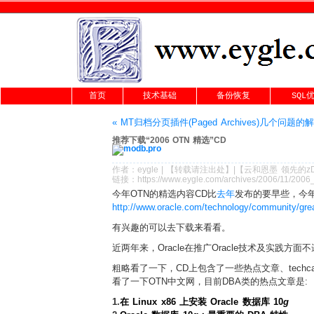
首页
技术基础
备份恢复
SQL
« MT归档分页插件(Paged Archives)几个问题的
推荐下载“2006 OTN 精选”CD
作者：
eygle
|
【转载请注
出处
】|【
云和恩墨
领先的
z
链接：
https://www.eygle.com/archives/2006/11/200
今年OTN的精选内容CD比
去年
发布的要早些，今
http://www.oracle.com/technology/community/grea
有兴趣的可以去下载来看看。
近两年来，Oracle在推广Oracle技术及实践方
粗略看了一下，CD上包含了一些热点文章、techcas
看了一下OTN中文网，目前DBA类的热点文章是:
1.
在 Linux x86 上安装 Oracle 数据库 10
g