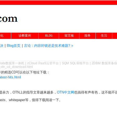
优化
诊断案例
BLOG
留言板
服务
生活
解决
|
Blog首页
|
言论：内容封锁还是技术难题? »
Data数据库一体机
|
zCloud PaaS云管平台
|
SQM SQL审核平台
|
ZDBM 数据库备
6_otn_cd_download.html
年的精选CD可以在以下地址下载：
test-hits.html
面不遗余力，OTN上的指导文章越来越多，
OTN中文网
也搞得有声有色，这不能不说是
ts、whitepaper等，值得下载阅读一下。