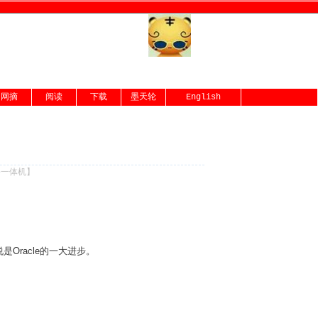
网摘
阅读
下载
墨天轮
English
份一体机
】
Oracle的一大进步。