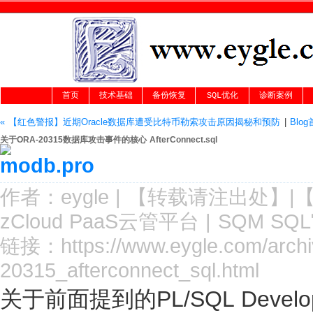
首页
技术基础
备份恢复
SQL优化
诊断案例
« 【红色警报】近期Oracle数据库遭受比特币勒索攻击原因揭秘和预防
|
Blo
关于ORA-20315数据库攻击事件的核心 AfterConnect.sql
作者：
eygle
|
【转载请注
出处
】|
zCloud PaaS云管平台
|
SQM SQ
链接：
https://www.eygle.com/arch
20315_afterconnect_sql.html
关于前面提到的PL/SQL Deve