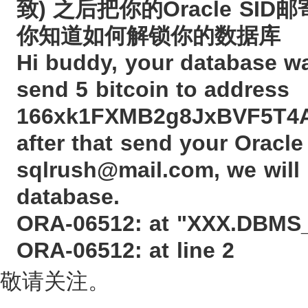
致) 之后把你的Oracle SID邮
你知道如何解锁你的数据库
Hi buddy, your database 
send 5 bitcoin to address
166xk1FXMB2g8JxBVF5T4Aw
after that send your Oracle
sqlrush@mail.com, we will
database.
ORA-06512: at "XXX.DBMS
ORA-06512: at line 2
敬请关注。