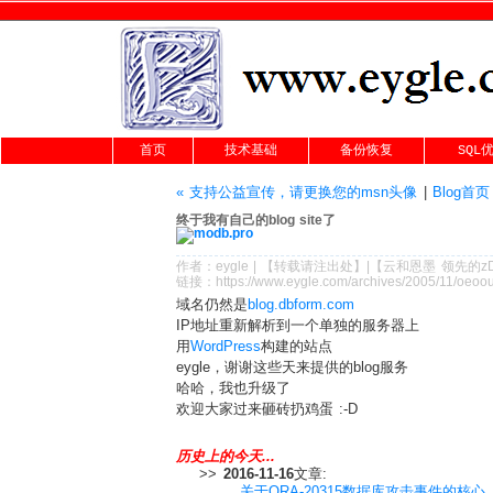
首页
技术基础
备份恢复
SQL
« 支持公益宣传，请更换您的msn头像
|
Blog首页
终于我有自己的blog site了
作者：
eygle
|
【转载请注
出处
】|【
云和恩墨
领先的
z
链接：
https://www.eygle.com/archives/2005/11/oeoo
域名仍然是
blog.dbform.com
IP地址重新解析到一个单独的服务器上
用
WordPress
构建的站点
eygle，谢谢这些天来提供的blog服务
哈哈，我也升级了
欢迎大家过来砸砖扔鸡蛋 :-D
历史上的今天...
>>
2016-11-16
文章:
关于ORA-20315数据库攻击事件的核心 Afte