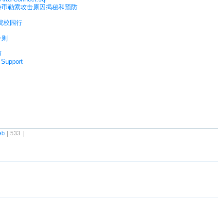
比特币勒索攻击原因揭秘和预防
职院校园行
一则
师
Support
eb
| 533 |