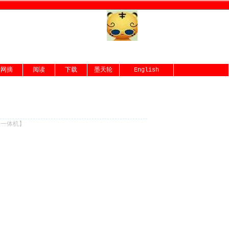
网摘
阅读
下载
墨天轮
English
份一体机
】