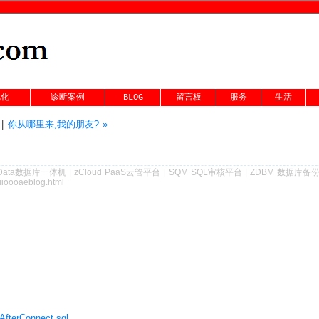
优化
诊断案例
BLOG
留言板
服务
生活
|
你从哪里来,我的朋友? »
Data数据库一体机
|
zCloud PaaS云管平台
|
SQM SQL审核平台
|
ZDBM 数据库备
uioooaeblog.html
rConnect.sql