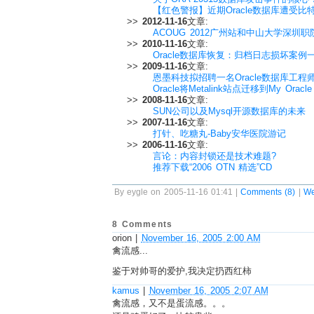
【红色警报】近期Oracle数据库遭受
>>
2012-11-16
文章:
ACOUG 2012广州站和中山大学深圳
>>
2010-11-16
文章:
Oracle数据库恢复：归档日志损坏案例
>>
2009-11-16
文章:
恩墨科技拟招聘一名Oracle数据库工程
Oracle将Metalink站点迁移到My Oracle 
>>
2008-11-16
文章:
SUN公司以及Mysql开源数据库的未来
>>
2007-11-16
文章:
打针、吃糖丸-Baby安华医院游记
>>
2006-11-16
文章:
言论：内容封锁还是技术难题?
推荐下载“2006 OTN 精选”CD
By eygle on 2005-11-16 01:41 |
Comments (8)
|
W
8 Comments
orion
|
November 16, 2005 2:00 AM
禽流感...
鉴于对帅哥的爱护,我决定扔西红柿
kamus
|
November 16, 2005 2:07 AM
禽流感，又不是蛋流感。。。