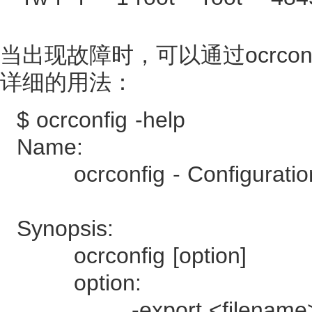
当出现故障时，可以通过ocrco
详细的用法：
$ ocrconfig -help
Name:
ocrconfig - Configuration t
Synopsis:
ocrconfig [option]
option:
-export <filename> [-