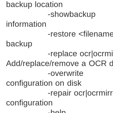
backup location
-showbackup 
information
-restore <filename>
backup
-replace ocr|ocrmirror
Add/replace/remove a OCR de
-overwrite - 
configuration on disk
-repair ocr|ocrmirror <
configuration
-help - Print