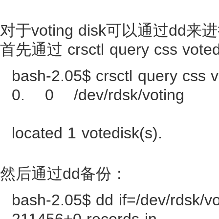
对于voting disk可以通过dd
首先通过 crsctl query css v
bash-2.05$ crsctl query css v
0. 0 /dev/rdsk/voting
located 1 votedisk(s).
然后通过dd备份：
bash-2.05$ dd if=/dev/rdsk/vo
211456+0 records in