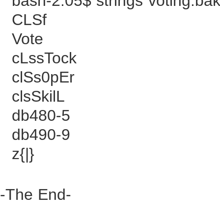
bash-2.05$ strings voting.bak 
CLSf
Vote
cLssTock
clSs0pEr
clsSkilL
db480-5
db490-9
z{|}
-The End-