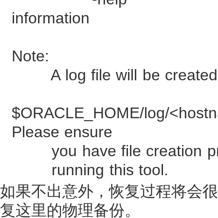
information
Note:
A log file will be created
$ORACLE_HOME/log/<hostname
Please ensure
you have file creation priv
running this tool.
如果不出意外，恢复过程将会很简单，通过
复这里的物理备份。