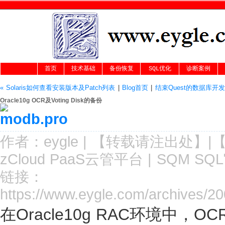
首页
技术基础
备份恢复
SQL优化
诊断案例
« Solaris如何查看安装版本及Patch列表
|
Blog首页
|
结束Quest的数据库开
Oracle10g OCR及Voting Disk的备份
作者：
eygle
|
【转载请注
出处
】|
zCloud PaaS云管平台
|
SQM SQ
链接：
https://www.eygle.com/archives/2
在Oracle10g RAC环境中，O