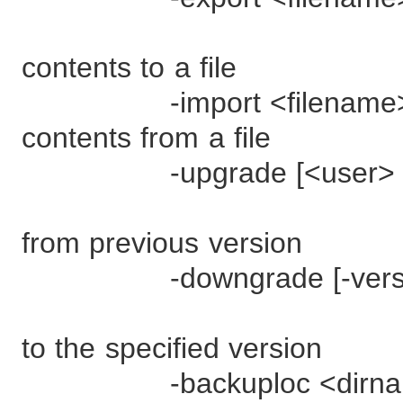
- Export clu
contents to a file
-import <filename> 
contents from a file
-upgrade [<user> [<
- Upgrade cl
from previous version
-downgrade [-version <
- Downgrade 
to the specified version
-backuploc <dirnam