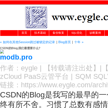
首页
技术基础
备份恢复
SQL优化
诊断案例
« 如何在其他Session跳过被锁定的记录
|
Blog首页
|
十年 »
CSDN的Blog,我们最需要什么?
作者：
eygle
|
【转载请注
出处
】|
zCloud PaaS云管平台
|
SQM SQ
链接：
https://www.eygle.com/arch
CSDN的Blog是我写的最早的
终有所不舍。习惯了总数有感情