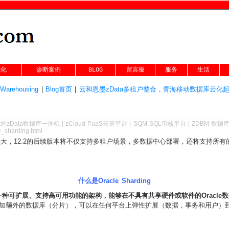
优化
诊断案例
BLOG
留言板
服务
生活
Warehousing
|
Blog首页
|
云和恩墨zData多租户整合，青海移动数据库云化起
的
zData数据库一体机
|
zCloud PaaS云管平台
|
SQM SQL审核平台
|
ZDBM 数据
e_sharding.html
在变得强大，12.2的后续版本将不仅支持多租户场景，多数据中心部署，还将支持所有的
什么是Oracle Sharding
定制设计的一种可扩展、支持高可用功能的架构，能够在不具有共享硬件或软件的Oracl
外的数据库（分片），可以在任何平台上弹性扩展（数据，事务和用户）到任何级别，