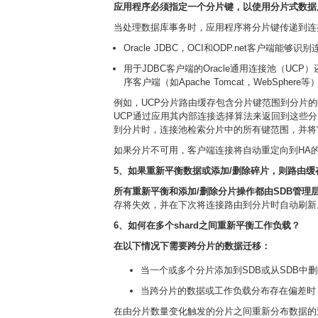
应用程序必须指定一个分片键，以使用分片式数据
当处理数据库事务时，应用程序将分片键传递到连
Oracle JDBC，OCI和ODP.net客户端能
用于JDBC客户端的Oracle通用连接池（UC
序客户端（如Apache Tomcat，WebSphere等）
例如，UCP分片路由缓存包含分片键范围到分片
UCP通过应用其内部连接选择算法来返回到这些分片
到分片时，连接池检索分片中的所有键范围，并将它们添
如果分片不可用，客户端连接将自动重定向到HA
5、如果重新平衡数据或添加/删除碎片，则路由缓
所有重新平衡和添加/删除分片操作都由SDB管理层（Shar
存将失效，并在下次将连接路由到分片时自动刷新
6、如何在多个shard之间重新平衡工作负载？
在以下情况下需要跨分片的数据迁移：
当一个或多个分片添加到SDB或从SDB中
当跨分片的数据或工作负载分布存在偏差时
在由分片数量变化触发的分片之间重新分布数据的