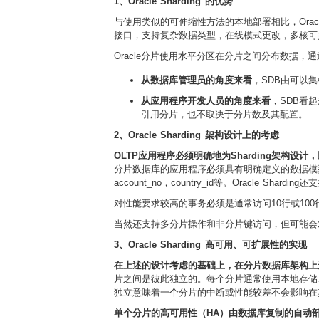
1、Oracle Sharding 的优势
与使用类似的可伸缩性方法的本地部署相比，Oracle 
接口，支持复杂数据类型，在线模式更改，多核可扩
Oracle分片使用水平分区在分片之间分布数据
从数据库管理员的角度来看
，SDB由可以
从应用程序开发人员的角度来看
，SDB看
引用分片，也不取决于分片数及其配置。
2、Oracle Sharding 架构设计上的考虑
OLTP应用程序必须明确地为Sharding架构设
分片数据库的应用程序必须具有明确定义的数据模型
account_no，country_id等。
Oracle Sha
对性能要求较高的事务必须是通常访问10行或1
当然还支持多分片操作和非分片键访问，但可能会对
3、Oracle Sharding 高可用、可扩展性的实现
在上述的设计考虑的基础上，在分片数据库架构上
片之间是彼此独立的。每个分片通常使用本地存储、闪存
独立意味着一个分片的中断或性能较差不会影响在
单个分片的高可用性（HA）由数据库复制的自动