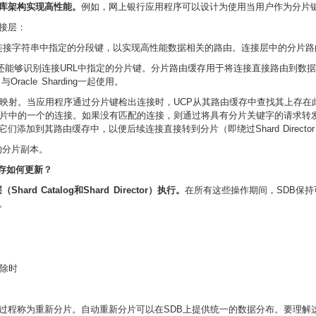
库架构实现高性能。
例如，网上银行应用程序可以设计为使用当用户作为分片键登录时
接层：
够识别连接字符串中指定的分段键，
以实现高性能数据相关的路由。连接层中的分片路
P）还能够识别连接URL中指定的分片键
。分片路由缓存用于将连接直接路由到数据所在的
与Oracle Sharding一起使用。
的映射。当应用程序通过分片键检出连接时，UCP从其路由缓存中查找其上存
中的一个的连接。如果没有匹配的连接，则通过将具有分片关键字的请求转发到Sha
加到其路由缓存中，以便后续连接直接转到分片（即绕过Shard Directo
的分片副本。
存如何更新？
d Catalog和Shard Director）执行。
在所有这些操作期间，SDB保
。
删除时
过程称为重新分片。自动重新分片可以在SDB上提供统一的数据分布。要理解