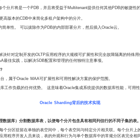
支持时，每个分片将是一个PDB，并且将受益于Multitenant提供任何其他PDB的敏
更高版本的CDB中来简化多租户架构中的分片。
loud迁移的简单性。 可以拔除作为PDB的内部部署分片，然后插入Oracle云。
然演进，旨在解决针对定制开发的OLTP应用程序的大规模可扩展性和完全故障隔离的特殊用例。
 MAA最佳实践，以解决SDB配置和管理的任何独特注意事项。
关？
硬件平台，属于Oracle MAA可扩展性和可用性解决方案的保护范围。
提供的数据库工作负载的任何优势。 这意味着Oracle集成系统提供的数据库性能
Oracle Sharding背后的技术实现
片（离散物理数据库）分割数据库表，以便每个分片包含具有相同列但行的不同子集的表
每个分区驻留在单独的表空间中，每个表空间与特定分片相关联。每个分片上的表
应用程序开发人员来说，表的外观和行为与单个数据库中的常规分区表完全相同