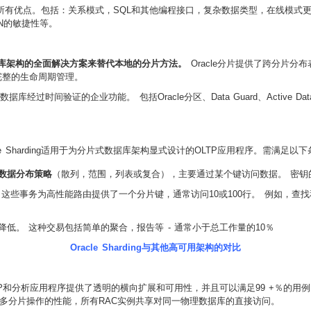
所有优点
。包括：关系模式，SQL和其他编程接口，复杂数据类型，在线模式
ON的敏捷性等。
片式数据库架构的全面解决方案来替代本地的分片方法。
Oracle分片提供了跨分片
完整的生命周期管理。
数据库经过时间验证的企业功能。 包括Oracle分区、Data Guard、Active Data Gua
e Sharding适用于为分片式数据库架构显式设计的OLTP应用程序。需满足以
数据分布策略
（散列，范围，列表或复合），主要通过某个键访问数据。 密钥的示例
。
这些事务为高性能路由提供了一个分片键，通常访问10或100行。 例如，查
降低。 这种交易包括简单的聚合，报告等 - 通常小于总工作量的10％
Oracle Sharding与其他高可用架构的对比
rd的组合为OLTP和分析应用程序提供了透明的横向扩展和可用性，并且可以满足99 +％的用
多分片操作的性能，所有RAC实例共享对同一物理数据库的直接访问。