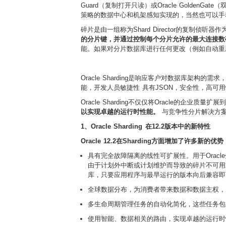
Guard（复制打开只读）或Oracle Golden
策略的数据中心和机架感知实现的，当然也可以手动配置O
碎片是由一组称为Shard Director的复制侦听
的分片键，并通过控制每个分片允许的最大连接数
能。如果对分片数据库进行任何更改（例如自动重
Oracle Sharding是响应客户对数据库架
能，开发人员敏捷性 具有JSON，安全性，高可
Oracle Sharding不仅仅将Oracle的企业质
以实现卓越的运行时性能。
与竞争性分片解决方案
1、Oracle Sharding 在12.2版本中的新特性
Oracle 12.2在Sharding方面增加了许多新的优势
具有完全故障隔离的线性可扩展性。
用于Ora
由于计划外中断或计划维护而导致的碎片不可用
库，只要应用程序与最早运行的版本向后兼容即
全球数据分布
，为消费者带来数据和数据主权，
多生命周期管理任务的自动化简化
，这些任务包
使用智能、数据相关的路由，实现卓越的运行时