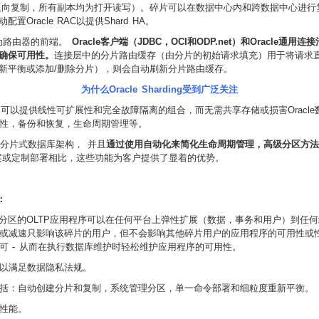
Gate（双向复制，所有副本均为打开读写）。碎片可以在数据中心内和跨数据中心进行复制
racle RAC以提供Shard HA。
器作为路由器的前端。
Oracle客户端（JDBC，OCI和ODP.net）和Oracl
确保可用性。
连接层中的分片路由缓存（由分片的初始请求填充）用于将请求
新平衡或添加/删除分片），则会自动刷新分片路由缓存。
为什么Oracle Sharding受到广泛关注
构的需求，可以提供线性可扩展性和完全故障隔离的组合，而无需共享存储或损害Orac
用性，备份和恢复，生命周期管理等。
量扩展到分片式数据库架构， 并且
通过使用自动化来简化生命周期管理，高级分区方法
或定制部署相比，这些功能为客户提供了显着的优势。
：
cle分区的OLTP应用程序可以在任何平台上弹性扩展（数据，事务和用户）到
或减速只影响该碎片的用户，但不会影响其他碎片用户的应用程序的可用性或性能
可 - 从而在执行数据库维护时轻松维护应用程序的可用性。
以满足数据隐私法规。
括：自动创建分片和复制，系统管理分区，单一命令部署和细粒度重新平衡。
性能。