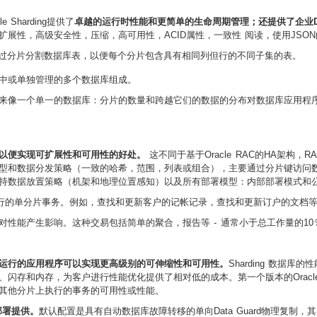
Sharding提供了
卓越的运行时性能和更简单的生命周期管理；还提供了企业D
展性，高级安全性，压缩，高可用性，ACID属性，一致性 阅读，使用JSO
，通过分片分割数据库表，以便每个分片包含具有相同列但行的不同子集的表。
集中或单独管理的多个数据库组成。
起来像一个单一的数据库：分片的数量和跨越它们的数据的分布对数据库应用程序
计，以便实现可扩展性和可用性的好处。
这不同于基于Oracle RAC的HA架构
和数据分发策略（一致的哈希，范围，列表或组合），主要通过分片键访问数据。 分
rding还支持数据放置策略（机架和地理位置感知）以及所有部署模型：内部部署模式
00行的单分片事务。例如，查找和更新客户的记帐记录，查找和更新订户的文档
性能产生影响。这种交易包括简单的聚合，报告等 - 通常小于总工作量的10
运行的应用程序可以实现更高级别的可伸缩性和可用性。
Sharding 数据
和内存，为客户进行性能优化提供了相对低的成本。第一个版本的Oracle Sha
其他分片上执行的事务的可用性或性能。
部署提供。
默认配置是具有自动数据库故障转移的单向Data Guard物理复制，其实