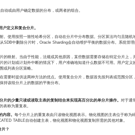
法，可以自动或由用户确定数据的分布，或两者的组合。
理，用户定义和复合分片。
射。使用按照一致性哈希分区，自动在分片中分布数据。分区算法均匀且随机
B中删除分片时，Oracle Sharding会自动维护平衡的数据分布。系统管理的分
片的映射。当由于性能，法规或其他原因，某些数据需要存储在特定分片上，
片的计划或计划外中断的情况下，用户准确地知道什么数据不可用。用户定义
围或列表分区策略。
在需要时提供这两种方法的优点。使用复合分片，数据首先按列表或范围分区
保持该组分片上的数据的平衡分布。
分片的少量只读或读取主表的复制结合来实现高百分比的单分片操作。
对于通
的表称为重复表。
表的内容。
每个分片上的重复表由只读物化视图表示。物化视图的主表位于称为
LICATED TABLE自动创建主表，物化视图和物化视图复制所需的其他对象。
分片？