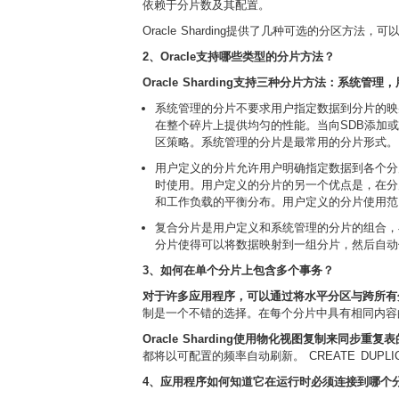
依赖于分片数及其配置。
Oracle Sharding提供了几种可选的分区方
2、Oracle支持哪些类型的分片方法？
Oracle Sharding支持三种分片方法：系统管
系统管理
的分片不要求用户指定数据到分片的映
在整个碎片上提供均匀的性能。当向SDB添加或从SD
区策略。系统管理的分片是最常用的分片形式。
用户定义
的分片允许用户明确指定数据到各个分
时使用。用户定义的分片的另一个优点是，在分
和工作负载的平衡分布。用户定义的分片使用范
复合分片
是用户定义和系统管理的分片的组合，
分片使得可以将数据映射到一组分片，然后自动
3、如何在单个分片上包含多个事务？
对于许多应用程序，可以通过将水平分区与跨所有
制是一个不错的选择。在每个分片中具有相同内容
Oracle Sharding使用物化视图复制来同步重复
都将以可配置的频率自动刷新。 CREATE DUP
4、应用程序如何知道它在运行时必须连接到哪个