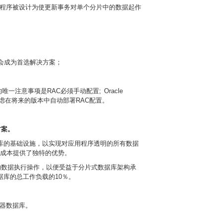
ng，应用程序被设计为使更新事务对单个分片中的数据起作
ding会成为首选解决方案；
g的唯一注意事项是RAC必须手动配置; Oracle
e一样。正在考虑在将来的版本中自动部署RAC配置。
方案。
库的基础设施，以实现对应用程序透明的所有数据
和运营成本提供了独特的优势。
的数据执行操作，以便受益于分片式数据库架构承
据库的总工作负载的10％。
户容器数据库。