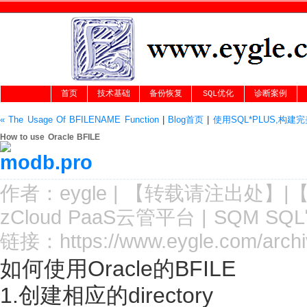
首页
技术基础
备份恢复
SQL优化
诊断案例
« The Usage Of BFILENAME Function
|
Blog首页
|
使用SQL*PLUS,构建完美
How to use Oracle BFILE
作者：
eygle
|
【转载请注
出处
】|
zCloud PaaS云管平台
|
SQM SQ
链接：
https://www.eygle.com/arch
如何使用Oracle的BFILE
1.创建相应的directory