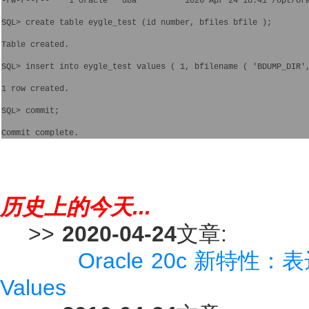
-rw-r--r--    1 oracle   dba          1026 Apr 24 18:41 /opt/ora
SQL> create table eygle_test (id number, bfiles bfile ); 

Table created.

SQL> insert into eygle_test values ( 1, bfilename ( 'BDUMP_DIR',
1 row created.

SQL> commit;

历史上的今天...
>>
2020-04-24
文章:
Oracle 20c 新特性：表达
Values