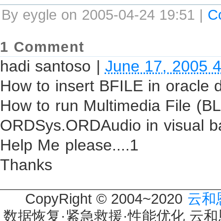
By eygle on 2005-04-24 19:51 |
C
1 Comment
hadi santoso
|
June 17, 2005 
How to insert BFILE in oracle
How to run Multimedia File (B
ORDSys.ORDAudio in visual ba
Help Me please....1
Thanks
CopyRight © 2004~2020
云和
数据恢复·紧急救援·性能优化 云和恩墨 