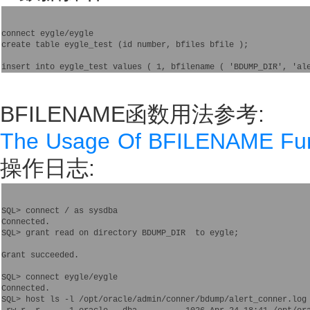
connect eygle/eygle

create table eygle_test (id number, bfiles bfile ); 

BFILENAME函数用法参考:
The Usage Of BFILENAME Fun
操作日志:
SQL> connect / as sysdba

Connected.

SQL> grant read on directory BDUMP_DIR  to eygle; 

Grant succeeded.

SQL> connect eygle/eygle

Connected.

SQL> host ls -l /opt/oracle/admin/conner/bdump/alert_conner.log
