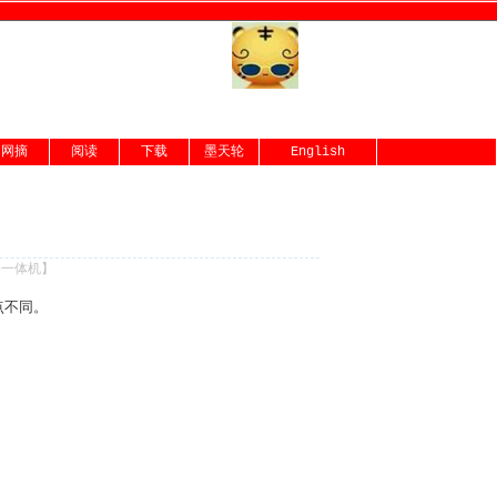
网摘
阅读
下载
墨天轮
English
份一体机
】
一点不同。