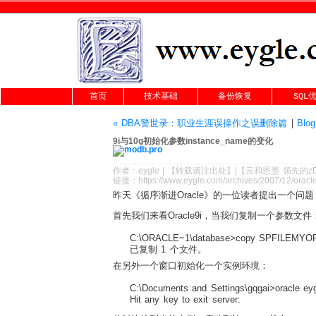
首页
技术基础
备份恢复
SQL
« DBA警世录：职业生涯误操作之误删除篇
|
Blo
9i与10g初始化参数instance_name的变化
作者：
eygle
|
【转载请注
出处
】|【
云和恩墨
领先的
z
链接：
https://www.eygle.com/archives/2007/12/orac
昨天《循序渐进Oracle》的一位读者提出一个问题，这个
首先我们来看Oracle9i，当我们复制一个参数文件
C:\ORACLE~1\database>copy SPFILEMY
已复制 1 个文件。
在另外一个窗口初始化一个实例环境：
C:\Documents and Settings\gqgai>oracle ey
Hit any key to exit server: