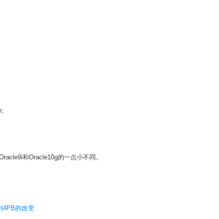
e;
e9i和Oracle10g的一点小不同。
B到4PB的改变