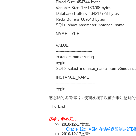
Fixed Size 454744 bytes
Variable Size 176160768 bytes
Database Buffers 134217728 bytes
Redo Buffers 667648 bytes
SQL> show parameter instance_name
NAME TYPE
------------------------------------ ----------------------
VALUE
------------------------------
instance_name string
eygle
SQL> select instance_name from v$instanc
INSTANCE_NAME
--------------------------------
eygle
感谢我的读者指出，使我发现了以前并未注意到的Oracl
-The End-
历史上的今天...
>>
2018-12-17
文章:
Oracle 12c :ASM 存储单盘限制从2T
>>
2010-12-17
文章: