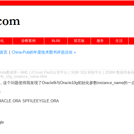
优化
诊断案例
BLOG
留言板
服务
生活
g首页
|
China-Pub的年度技术图书评选活动 »
Data数据库一体机
|
zCloud PaaS云管平台
|
SQM SQL审核平台
|
ZDBM 数据库备
le9i_10g_instance_name.html
问题使得我发现了Oracle9i与Oracle10g初始化参数instance_name的
：
ORACLE.ORA SPFILEEYGLE.ORA
gle