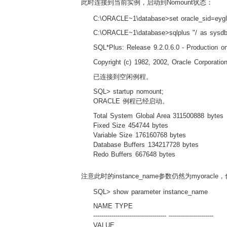
此时连接到当前实例，启动到Nomount状态：
C:\ORACLE~1\database>set oracle_sid=eyg
C:\ORACLE~1\database>sqlplus "/ as sysdb
SQL*Plus: Release 9.2.0.6.0 - Productio
Copyright (c) 1982, 2002, Oracle Corporation.
已连接到空闲例程。
SQL> startup nomount;
ORACLE 例程已经启动。
Total System Global Area 311500888 bytes
Fixed Size 454744 bytes
Variable Size 176160768 bytes
Database Buffers 134217728 bytes
Redo Buffers 667648 bytes
注意此时的instance_name参数仍然为myorac
SQL> show parameter instance_name
NAME TYPE
------------------------------------ ----------------------
VALUE