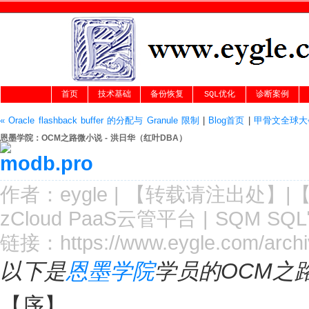
首页
技术基础
备份恢复
SQL优化
诊断案例
« Oracle flashback buffer 的分配与 Granule 限制
|
Blog首页
|
甲骨文全球大会
恩墨学院：OCM之路微小说 - 洪日华（红叶DBA）
作者：
eygle
|
【转载请注
出处
】|
zCloud PaaS云管平台
|
SQM SQ
链接：
https://www.eygle.com/arc
以下是
恩墨学院
学员的OCM之
【序】