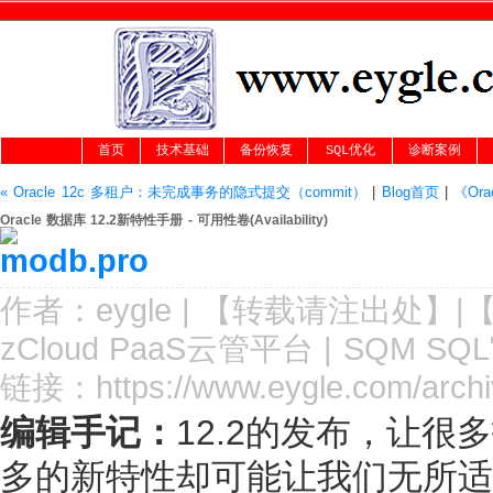
首页
技术基础
备份恢复
SQL优化
诊断案例
« Oracle 12c 多租户：未完成事务的隐式提交（commit）
|
Blog首页
|
《Or
Oracle 数据库 12.2新特性手册 - 可用性卷(Availability)
作者：
eygle
|
【转载请注
出处
】|
zCloud PaaS云管平台
|
SQM SQ
链接：
https://www.eygle.com/archi
编辑手记：
12.2的发布，让
多的新特性却可能让我们无所适