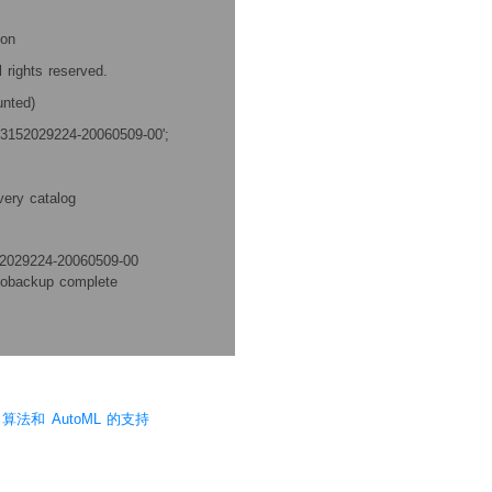
ion
 rights reserved.
unted)
c-3152029224-20060509-00';
very catalog
2029224-20060509-00
tobackup complete
学习算法和 AutoML 的支持