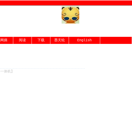
网摘
阅读
下载
墨天轮
English
份一体机
】