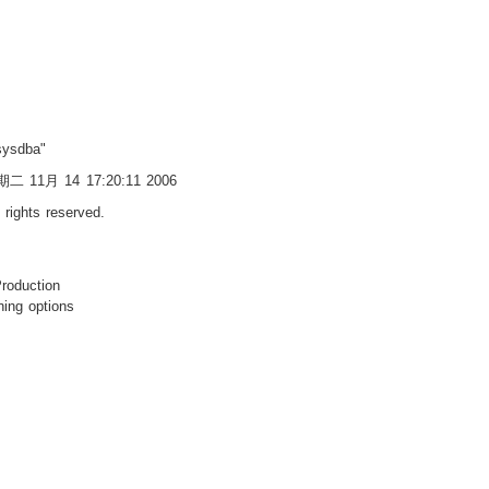
sysdba"
 星期二 11月 14 17:20:11 2006
 rights reserved.
Production
ning options