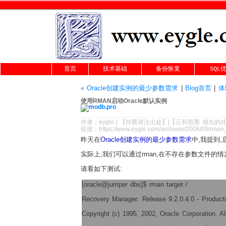
首页
技术基础
备份恢复
SQL
« Oracle创建实例的最少参数需求
|
Blog首页
|
体
使用RMAN启动Oracle默认实例
作者：
eygle
|
【转载请注
出处
】|【
云和恩墨
领先的
z
链接：
https://www.eygle.com/archives/2006/05/rman_
昨天在
Oracle创建实例的最少参数需求
中,我提到,
实际上,我们可以通过rman,在不存在参数文件的情
请看如下测试:
[oracle@jumper dbs]$ rman target /
Recovery Manager: Release 9.2.0.4.0 - Product
Copyright (c) 1995, 2002, Oracle Corporation. All