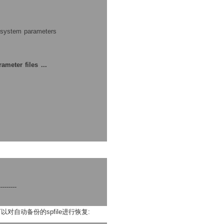
g system parameters
ameter files ...
---------
自动备份的spfile进行恢复: