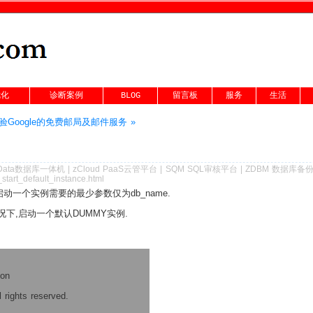
优化
诊断案例
BLOG
留言板
服务
生活
验Google的免费邮局及邮件服务 »
Data数据库一体机
|
zCloud PaaS云管平台
|
SQM SQL审核平台
|
ZDBM 数据库备
start_default_instance.html
启动一个实例需要的最少参数仅为db_name.
况下,启动一个默认DUMMY实例.
ion
 rights reserved.