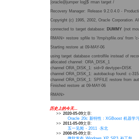
[oracle@jumper log]$ rman target /
Recovery Manager: Release 9.2.0.4.0 - Product
Copyright (c) 1995, 2002, Oracle Corporation. All
connected to target database:
DUMMY
(not mo
RMAN> restore spfile to '/tmp/spfile.ora' from '
Starting restore at 09-MAY-06
using target database controlfile instead of reco
allocated channel: ORA_DISK_1
channel ORA_DISK_1: sid=9 devtype=DISK
channel ORA_DISK_1: autobackup found: c-315
channel ORA_DISK_1: SPFILE restore from au
Finished restore at 09-MAY-06
RMAN>
历史上的今天...
>>
2020-05-09
文章:
Oracle 20c 新特性：XGBoost 机器
>>
2011-05-09
文章:
五一见闻 - 2011 ·东北
>>
2008-05-09
文章:
微软发布 Windows XP SP3 补丁包