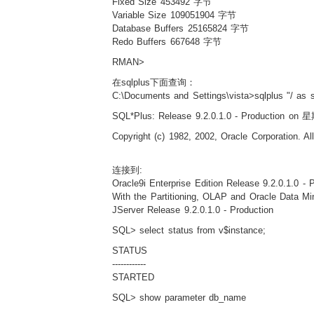
Fixed Size 453492 字节
Variable Size 109051904 字节
Database Buffers 25165824 字节
Redo Buffers 667648 字节
RMAN>
在sqlplus下面查询：
C:\Documents and Settings\vista>sqlplus "/ as 
SQL*Plus: Release 9.2.0.1.0 - Production on
Copyright (c) 1982, 2002, Oracle Corporation. All
连接到:
Oracle9i Enterprise Edition Release 9.2.0.1.0 - 
With the Partitioning, OLAP and Oracle Data Mi
JServer Release 9.2.0.1.0 - Production
SQL> select status from v$instance;
STATUS
------------
STARTED
SQL> show parameter db_name