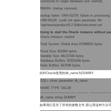
connected to target database (not started)
RMAN> startup nomount;
startup failed: ORA-01078: failure in processin
LRM-00109: could not open parameter file
'/opt/oracle/product/9.2.0/dbs/initconner.ora'
trying to start the Oracle instance without par
Oracle instance started
Total System Global Area 97588504 bytes
Fixed Size 451864 bytes
Variable Size 46137344 bytes
Database Buffers 50331648 bytes
Redo Buffers 667648 bytes
此时Oracle使用的db_name为DUMMY:
SQL> show parameter db_name
NAME TYPE VALUE
------------------------------------ ----------- ---------------------
db_name string DUMMY
如果我们丢失了所有的参数文件,那么用这种方法可以对