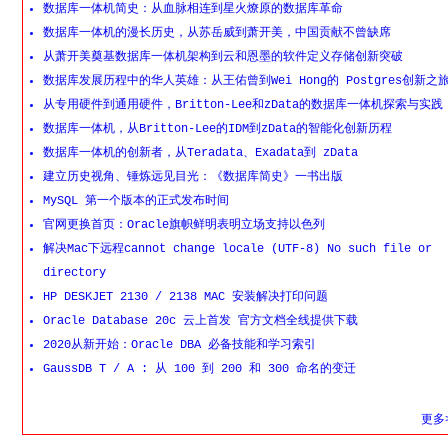
数据库一体机简史：从血脉相连到星火燎原的数据库革命
数据库一体机的漫长历史，从苏岳威到萧开美，中国贡献不曾缺席
从萧开美奠基数据库一体机架构到云和恩墨的软件定义存储创新突破
数据库发展历程中的华人英雄：从王佑曾到Wei Hong的 Postgres创新之
从专用硬件到通用硬件，Britton-Lee和zData的数据库一体机探索与实践
数据库一体机，从Britton-Lee的IDM到zData的智能化创新历程
数据库一体机的创新者，从Teradata、Exadata到 zData
建立历史视角、锤炼远见目光：《数据库简史》一书出版
MySQL 第一个版本的正式发布时间
官网更换首页：Oracle旗帜鲜明表明立场支持以色列
解决Mac下远程cannot change locale (UTF-8) No such file or
directory
HP DESKJET 2130 / 2138 MAC 安装解决打印问题
Oracle Database 20c 云上首发 官方文档全线提供下载
2020从新开始：Oracle DBA 必备技能和学习索引
GaussDB T / A : 从 100 到 200 和 300 命名的变迁
更多>