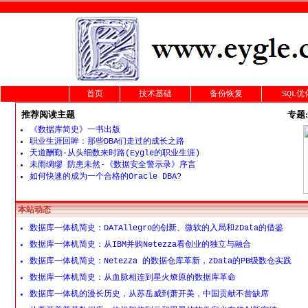
首页
技术基础
备份恢复
SQL优
推荐阅读主题
专题:
《数据库简史》一书出版
职业生涯回眸：那些DBA们走过的成长之路
天道酬勤-从头细数来时路(Eygle的职业生涯)
未雨绸缪 防患未然-《数据安全警示录》序言
如何快速的成为一个合格的Oracle DBA?
本站动态
数据库一体机简史：DATAllegro的创新、微软的入局和zData的借鉴
数据库一体机简史：从IBM并购Netezza看创业的独立与融合
数据库一体机简史：Netezza 的数据仓库革新，zData的PB级数仓实践
数据库一体机简史：从血脉相连到星火燎原的数据库革命
数据库一体机的漫长历史，从苏岳威到萧开美，中国贡献不曾缺席