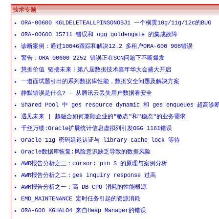
技术专题
ORA-00600 KGLDELETEALLPINSONOBJ1 一个横贯10g/11g/12c的BUG
ORA-00600 15711 错误和 ogg goldengate 的集成故障
诊断案例：通过10046跟踪和解决12.2 多租户ORA-600 908错误
警告：ORA-00600 2252 错误正在SCN问题下不断爆发
慧据价值 链接未来丨第八届数据技术嘉年华大会盛大开启
一道面试题引出的系列数据库性能，数据安全问题及解决方案
静默错误是什么? - 从腾讯云丢失用户数据看安全
Shared Pool 中 ges resource dynamic 和 ges enqueues 超高诊
遇见未来 | 超融合如何兼顾企业的"敏态"和"稳态"的业务需求
千丝万缕:Oracle扩展统计信息虚拟列引发OGG 1161错误
Oracle 11g 密码延迟认证与 library cache lock 等待
Oracle数据库恢复:风险意识缺乏导致的数据风险
AWR报告分析之三：cursor: pin S 的原理与案例分析
AWR报告分析之二：ges inquiry response 过高
AWR报告分析之一：高 DB CPU 消耗的性能根源
EMD_MAINTENANCE 定时任务引起的资源消耗
ORA-600 KGHALO4 来自Heap Manager的错误