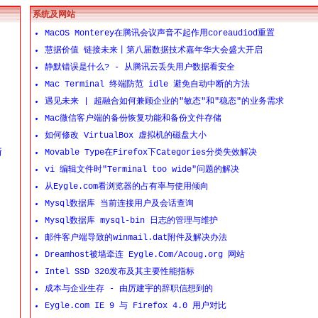
系统及网站
MacOS Monterey在腾讯会议声音不起作用coreaudiod重置
慧据价值 链接未来丨第八届数据技术嘉年华大会盛大开启
静默错误是什么? - 从腾讯云丢失用户数据看安全
Mac Terminal 终端防范 idle 避免自动中断的方法
遇见未来 | 超融合如何兼顾企业的"敏态"和"稳态"的业务需求
Mac微信客户端的备份恢复功能和备份文件存储
如何修改 VirtualBox 虚拟机的磁盘大小
断
Movable Type在Firefox下Categories分类失效解决
vi 编辑文件时"Terminal too wide"问题的解决
从Eygle.com看浏览器的占有率与使用倾向
Mysql数据库 当前连接用户及会话查询
Mysql数据库 mysql-bin 日志的管理与维护
邮件客户端导致的winmail.dat附件及解决办法
Dreamhost被墙牵连 Eygle.Com/Acoug.org 网站
Intel SSD 320发布及其主要性能指标
成本与企业生存 - 由厉建宇的辞职信想到的
Eygle.com IE 9 与 Firefox 4.0 用户对比