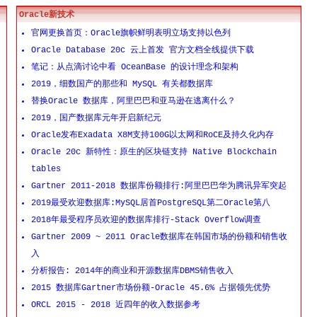
Oracle新技术
官网更换首页：Oracle旗帜鲜明表明立场支持以色列
Oracle Database 20c 云上首发 官方文档全线提供下载
笔记：从点滴讨论中看 OceanBase 的设计理念和架构
2019，细数国产的那些和 MySQL 有关都数据库
替换Oracle 数据库，阿里巴巴和亚马逊在逃离什么？
2019，国产数据库元年开启新纪元
Oracle发布Exadata X8M支持100G以太网和RoCE及持久化内存
Oracle 20c 新特性：原生的区块链支持 Native Blockchain
tables
Gartner 2011-2018 数据库份额排行:阿里巴巴华为腾讯异军突起
2019最受欢迎数据库:MySQL居首PostgreSQL第二Oracle第八
2018年最受程序员欢迎的数据库排行-Stack Overflow调查
Gartner 2009 ~ 2011 Oracle数据库在韩国市场的份额和销售收
入
分析报告: 2014年的商业和开源数据库DBMS销售收入
2015 数据库Gartner市场份额-Oracle 45.6% 占据领先优势
ORCL 2015 - 2018 近四年的收入数据参考