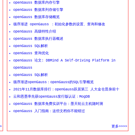
openGauss 数据库内存引擎
openGauss 数据库列存储引擎
openGauss 数据库存储概览
循序渐进 openGauss ：初始化参数的设置、查询和修改
openGauss 高级特性介绍
openGauss 数据库执行器概述
openGauss SQL解析
openGauss 查询优化
openGauss 论文: DBMind A Self-Driving Platform in
openGauss
openGauss SQL解析
循序渐进openGauss：openGauss的SQL引擎概览
2021年11月数据库排行：openGauss跃居第三 人大金仓晋身前十
云和恩墨率先获openGauss发行版认证：MogDB
openGauss 数据库免费实训平台：墨天轮云主机随时测
openGauss 入门指南：这些文档你不能错过
>
更多>>>>