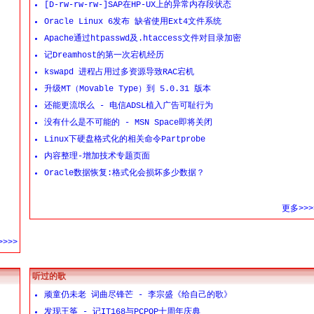
[D-rw-rw-rw-]SAP在HP-UX上的异常内存段状态
Oracle Linux 6发布 缺省使用Ext4文件系统
Apache通过htpasswd及.htaccess文件对目录加密
记Dreamhost的第一次宕机经历
kswapd 进程占用过多资源导致RAC宕机
升级MT（Movable Type）到 5.0.31 版本
还能更流氓么 - 电信ADSL植入广告可耻行为
没有什么是不可能的 - MSN Space即将关闭
Linux下硬盘格式化的相关命令Partprobe
内容整理-增加技术专题页面
Oracle数据恢复:格式化会损坏多少数据？
更多>>>
>>>
听过的歌
顽童仍未老 词曲尽锋芒 - 李宗盛《给自己的歌》
发现王筝 - 记IT168与PCPOP十周年庆典