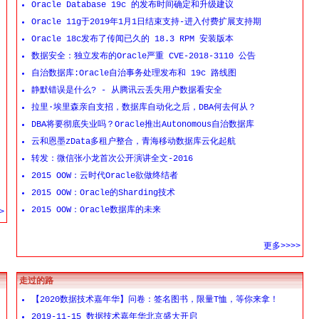
Oracle Database 19c 的发布时间确定和升级建议
Oracle 11g于2019年1月1日结束支持-进入付费扩展支持期
Oracle 18c发布了传闻已久的 18.3 RPM 安装版本
数据安全：独立发布的Oracle严重 CVE-2018-3110 公告
自治数据库:Oracle自治事务处理发布和 19c 路线图
静默错误是什么? - 从腾讯云丢失用户数据看安全
拉里·埃里森亲自支招，数据库自动化之后，DBA何去何从？
DBA将要彻底失业吗？Oracle推出Autonomous自治数据库
云和恩墨zData多租户整合，青海移动数据库云化起航
转发：微信张小龙首次公开演讲全文-2016
2015 OOW：云时代Oracle欲做终结者
2015 OOW：Oracle的Sharding技术
2015 OOW：Oracle数据库的未来
>
更多>>>>
走过的路
【2020数据技术嘉年华】问卷：签名图书，限量T恤，等你来拿！
2019-11-15 数据技术嘉年华北京盛大开启