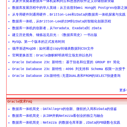
从萧开美奠基数据库一体机架构到云和恩墨的软件定义存储创新突破
数据库发展历程中的华人英雄：从王佑曾到Wei Hong的 Postgres创新之
从专用硬件到通用硬件，Britton-Lee和zData的数据库一体机探索与实践
数据库一体机，从Britton-Lee的IDM到zData的智能化创新历程
数据库一体机的创新者，从Teradata、Exadata到 zData
建立历史视角、锤炼远见目光：《数据库简史》一书出版
MySQL 第一个版本的正式发布时间
循序渐进MogDB：如何通过copy转储表数据到CSV文件
官网更换首页：Oracle旗帜鲜明表明立场支持以色列
Oracle Database 23c 新特性: 基于别名和位置的 GROUP BY 简化
Oracle Database 23c 新特性：4096 列支持和 Schema 权限一次授予
Oracle Database 23c新特性:无需DUAL表和FROM的SELECT快捷查询
更多>
Oracle技术FAQ
数据库一体机简史：DATAllegro的创新、微软的入局和zData的借鉴
数据库一体机简史：从IBM并购Netezza看创业的独立与融合
数据库一体机简史：Netezza 的数据仓库革新，zData的PB级数仓实践