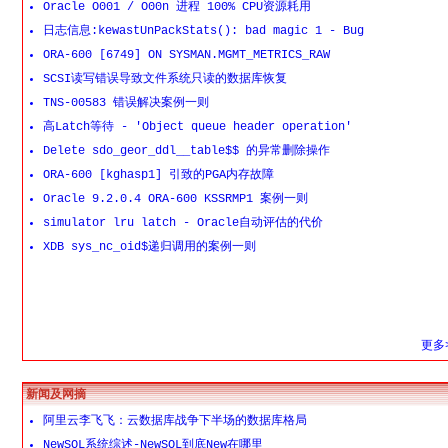
Oracle O001 / O00n 进程 100% CPU资源耗用
日志信息:kewastUnPackStats(): bad magic 1 - Bug
ORA-600 [6749] ON SYSMAN.MGMT_METRICS_RAW
SCSI读写错误导致文件系统只读的数据库恢复
TNS-00583 错误解决案例一则
高Latch等待 - 'Object queue header operation'
Delete sdo_geor_ddl__table$$ 的异常删除操作
ORA-600 [kghasp1] 引致的PGA内存故障
Oracle 9.2.0.4 ORA-600 KSSRMP1 案例一则
simulator lru latch - Oracle自动评估的代价
XDB sys_nc_oid$递归调用的案例一则
更多>
新闻及网摘
阿里云李飞飞：云数据库战争下半场的数据库格局
NewSQL系统综述-NewSQL到底New在哪里