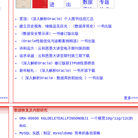
旅
置顶:《深入解析Oracle》个人图书信息汇总
建立历史视角、锤炼远见目光：《数据库简史》一书出版
《数据安全警示录》一书修订版出版
《Oracle性能优化与诊断案例精选》一书出版
诗和远方：云和恩墨大讲堂电子期刊第四期
追求卓越：云和恩墨大讲堂期刊第三期下载
《深入解析Oracle》修订版获ITPUB投票榜首
新年献礼：《深入解析Oracle》一书开源下载
《 深入解析Oracle：数据库的初始化 》一书出版
>>>
更多>>>
数据恢复及内部研究
ORA-00600 KGLDELETEALLPINSONOBJ1 一个横贯10g/11g/12c的
BUG
MySQL 实践：制定 mysqldump 简单的备份策略