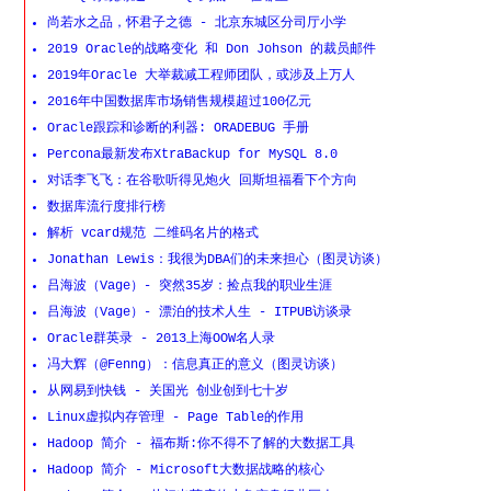
尚若水之品，怀君子之德 - 北京东城区分司厅小学
2019 Oracle的战略变化 和 Don Johson 的裁员邮件
2019年Oracle 大举裁减工程师团队，或涉及上万人
2016年中国数据库市场销售规模超过100亿元
Oracle跟踪和诊断的利器: ORADEBUG 手册
Percona最新发布XtraBackup for MySQL 8.0
对话李飞飞：在谷歌听得见炮火 回斯坦福看下个方向
数据库流行度排行榜
解析 vcard规范 二维码名片的格式
Jonathan Lewis：我很为DBA们的未来担心（图灵访谈）
吕海波（Vage）- 突然35岁：捡点我的职业生涯
吕海波（Vage）- 漂泊的技术人生 - ITPUB访谈录
Oracle群英录 - 2013上海OOW名人录
冯大辉（@Fenng）：信息真正的意义（图灵访谈）
从网易到快钱 - 关国光 创业创到七十岁
Linux虚拟内存管理 - Page Table的作用
Hadoop 简介 - 福布斯:你不得不了解的大数据工具
Hadoop 简介 - Microsoft大数据战略的核心