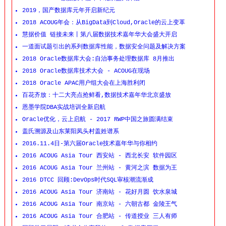
2019，国产数据库元年开启新纪元
2018 ACOUG年会：从BigData到Cloud,Oracle的云上变革
慧据价值 链接未来丨第八届数据技术嘉年华大会盛大开启
一道面试题引出的系列数据库性能，数据安全问题及解决方案
2018 Oracle数据库大会:自治事务处理数据库 8月推出
2018 Oracle数据库技术大会 - ACOUG在现场
2018 Oracle APAC用户组大会在上海胜利闭
百花齐放：十二大亮点抢鲜看,数据技术嘉年华北京盛放
恩墨学院DBA实战培训全新启航
Oracle优化，云上启航 - 2017 RWP中国之旅圆满结束
盖氏溯源及山东莱阳凤头村盖姓谱系
2016.11.4日-第六届Oracle技术嘉年华与你相约
2016 ACOUG Asia Tour 西安站 - 西北长安 软件园区
2016 ACOUG Asia Tour 兰州站 - 黄河之滨 数据为王
2016 DTCC 回顾:DevOps时代SQL审核潮流渐成
2016 ACOUG Asia Tour 济南站 - 花好月圆 饮水泉城
2016 ACOUG Asia Tour 南京站 - 六朝古都 金陵王气
2016 ACOUG Asia Tour 合肥站 - 传道授业 三人有师