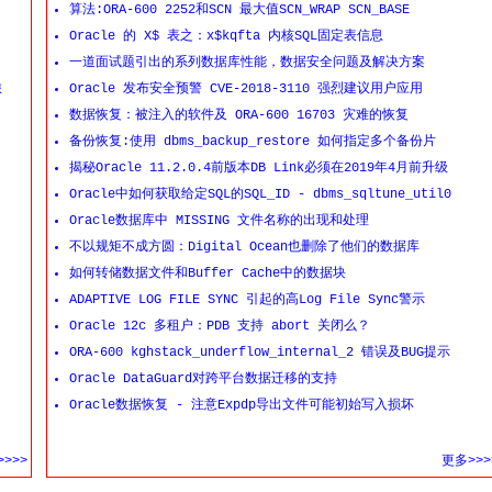
算法:ORA-600 2252和SCN 最大值SCN_WRAP SCN_BASE
Oracle 的 X$ 表之：x$kqfta 内核SQL固定表信息
一道面试题引出的系列数据库性能，数据安全问题及解决方案
旅
Oracle 发布安全预警 CVE-2018-3110 强烈建议用户应用
数据恢复：被注入的软件及 ORA-600 16703 灾难的恢复
备份恢复:使用 dbms_backup_restore 如何指定多个备份片
揭秘Oracle 11.2.0.4前版本DB Link必须在2019年4月前升级
Oracle中如何获取给定SQL的SQL_ID - dbms_sqltune_util0
Oracle数据库中 MISSING 文件名称的出现和处理
不以规矩不成方圆：Digital Ocean也删除了他们的数据库
如何转储数据文件和Buffer Cache中的数据块
ADAPTIVE LOG FILE SYNC 引起的高Log File Sync警示
Oracle 12c 多租户：PDB 支持 abort 关闭么？
ORA-600 kghstack_underflow_internal_2 错误及BUG提示
Oracle DataGuard对跨平台数据迁移的支持
Oracle数据恢复 - 注意Expdp导出文件可能初始写入损坏
>>>
更多>>>