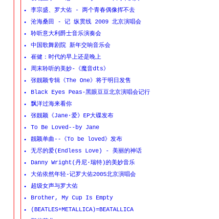
李宗盛、罗大佑 - 两个青春偶像挥不去
沧海桑田 - 记 纵贯线 2009 北京演唱会
聆听意大利爵士音乐演奏会
中国歌舞剧院 新年交响音乐会
崔健：时代的早上还是晚上
周末聆听的美妙-《魔音dts》
张靓颖专辑《The One》将于明日发售
Black Eyes Peas-黑眼豆豆北京演唱会记行
飘洋过海来看你
张靓颖《Jane·爱》EP大碟发布
To Be Loved--by Jane
靓颖单曲--《To be loved》发布
无尽的爱(Endless Love) - 美丽的神话
Danny Wright(丹尼·瑞特)的美妙音乐
大佑依然年轻-记罗大佑2005北京演唱会
超级女声与罗大佑
Brother, My Cup Is Empty
(BEATLES+METALLICA)=BEATALLICA