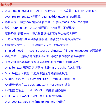
技术专题
ORA-00600 KGLDELETEALLPINSONOBJ1 一个横贯10g/11g/12c的BUG
ORA-00600 15711 错误和 ogg goldengate 的集成故障
诊断案例：通过10046跟踪和解决12.2 多租户ORA-600 908错误
警告：ORA-00600 2252 错误正在SCN问题下不断爆发
慧据价值 链接未来丨第八届数据技术嘉年华大会盛大开启
一道面试题引出的系列数据库性能，数据安全问题及解决方案
静默错误是什么? - 从腾讯云丢失用户数据看安全
Shared Pool 中 ges resource dynamic 和 ges enqueues 超高诊断
遇见未来 | 超融合如何兼顾企业的"敏态"和"稳态"的业务需求
千丝万缕:Oracle扩展统计信息虚拟列引发OGG 1161错误
Oracle 11g 密码延迟认证与 library cache lock 等待
Oracle数据库恢复:风险意识缺乏导致的数据风险
AWR报告分析之三：cursor: pin S 的原理与案例分析
AWR报告分析之二：ges inquiry response 过高
AWR报告分析之一：高 DB CPU 消耗的性能根源
EMD_MAINTENANCE 定时任务引起的资源消耗
ORA-600 KGHALO4 来自Heap Manager的错误