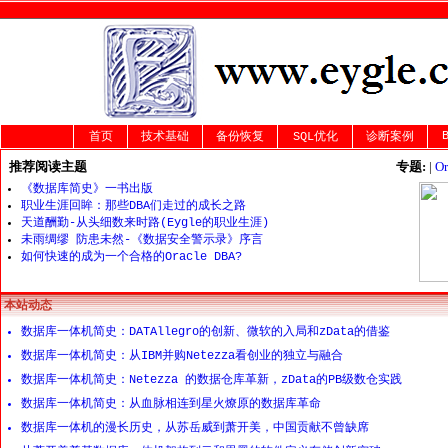
首页
技术基础
备份恢复
SQL优化
诊断案例
推荐阅读主题
专题:
|
O
《数据库简史》一书出版
职业生涯回眸：那些DBA们走过的成长之路
天道酬勤-从头细数来时路(Eygle的职业生涯)
未雨绸缪 防患未然-《数据安全警示录》序言
如何快速的成为一个合格的Oracle DBA?
本站动态
数据库一体机简史：DATAllegro的创新、微软的入局和zData的借鉴
数据库一体机简史：从IBM并购Netezza看创业的独立与融合
数据库一体机简史：Netezza 的数据仓库革新，zData的PB级数仓实践
数据库一体机简史：从血脉相连到星火燎原的数据库革命
数据库一体机的漫长历史，从苏岳威到萧开美，中国贡献不曾缺席