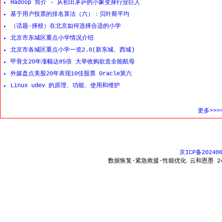
Hadoop 简介 - 从初出茅庐的小象变身行业巨人
基于用户投票的排名算法（六）：贝叶斯平均
（话题-择校）在北京如何选择合适的小学
北京市东城区重点小学情况介绍
北京市各城区重点小学一览2.0(新东城、西城)
甲骨文20年涨幅达85倍 大举收购欲造全能航母
外媒盘点美股20年表现10佳股票 Oracle第六
Linux udev 的原理、功能、使用和维护
更多>>>
京ICP备20240
数据恢复·紧急救援·性能优化 云和恩墨 24x7 热线