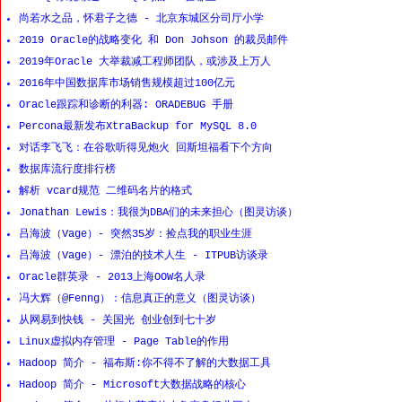
尚若水之品，怀君子之德 - 北京东城区分司厅小学
2019 Oracle的战略变化 和 Don Johson 的裁员邮件
2019年Oracle 大举裁减工程师团队，或涉及上万人
2016年中国数据库市场销售规模超过100亿元
Oracle跟踪和诊断的利器: ORADEBUG 手册
Percona最新发布XtraBackup for MySQL 8.0
对话李飞飞：在谷歌听得见炮火 回斯坦福看下个方向
数据库流行度排行榜
解析 vcard规范 二维码名片的格式
Jonathan Lewis：我很为DBA们的未来担心（图灵访谈）
吕海波（Vage）- 突然35岁：捡点我的职业生涯
吕海波（Vage）- 漂泊的技术人生 - ITPUB访谈录
Oracle群英录 - 2013上海OOW名人录
冯大辉（@Fenng）：信息真正的意义（图灵访谈）
从网易到快钱 - 关国光 创业创到七十岁
Linux虚拟内存管理 - Page Table的作用
Hadoop 简介 - 福布斯:你不得不了解的大数据工具
Hadoop 简介 - Microsoft大数据战略的核心