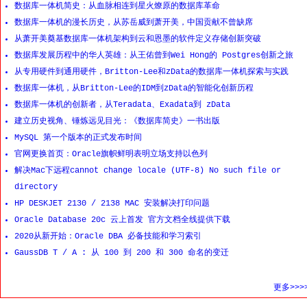
数据库一体机简史：从血脉相连到星火燎原的数据库革命
数据库一体机的漫长历史，从苏岳威到萧开美，中国贡献不曾缺席
从萧开美奠基数据库一体机架构到云和恩墨的软件定义存储创新突破
数据库发展历程中的华人英雄：从王佑曾到Wei Hong的 Postgres创新之旅
从专用硬件到通用硬件，Britton-Lee和zData的数据库一体机探索与实践
数据库一体机，从Britton-Lee的IDM到zData的智能化创新历程
数据库一体机的创新者，从Teradata、Exadata到 zData
建立历史视角、锤炼远见目光：《数据库简史》一书出版
MySQL 第一个版本的正式发布时间
官网更换首页：Oracle旗帜鲜明表明立场支持以色列
解决Mac下远程cannot change locale (UTF-8) No such file or
directory
HP DESKJET 2130 / 2138 MAC 安装解决打印问题
Oracle Database 20c 云上首发 官方文档全线提供下载
2020从新开始：Oracle DBA 必备技能和学习索引
GaussDB T / A : 从 100 到 200 和 300 命名的变迁
更多>>>