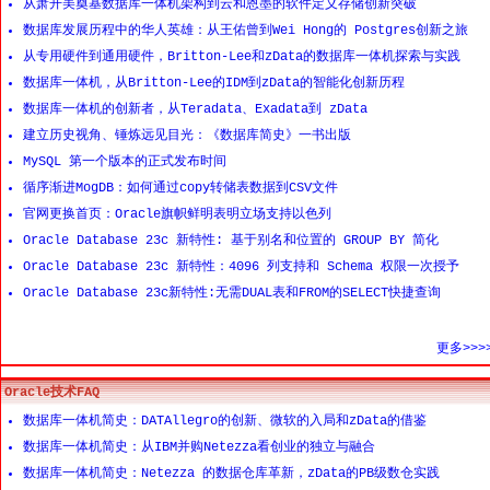
从萧开美奠基数据库一体机架构到云和恩墨的软件定义存储创新突破
数据库发展历程中的华人英雄：从王佑曾到Wei Hong的 Postgres创新之旅
从专用硬件到通用硬件，Britton-Lee和zData的数据库一体机探索与实践
数据库一体机，从Britton-Lee的IDM到zData的智能化创新历程
数据库一体机的创新者，从Teradata、Exadata到 zData
建立历史视角、锤炼远见目光：《数据库简史》一书出版
MySQL 第一个版本的正式发布时间
循序渐进MogDB：如何通过copy转储表数据到CSV文件
官网更换首页：Oracle旗帜鲜明表明立场支持以色列
Oracle Database 23c 新特性: 基于别名和位置的 GROUP BY 简化
Oracle Database 23c 新特性：4096 列支持和 Schema 权限一次授予
Oracle Database 23c新特性:无需DUAL表和FROM的SELECT快捷查询
更多>>>
Oracle技术FAQ
数据库一体机简史：DATAllegro的创新、微软的入局和zData的借鉴
数据库一体机简史：从IBM并购Netezza看创业的独立与融合
数据库一体机简史：Netezza 的数据仓库革新，zData的PB级数仓实践